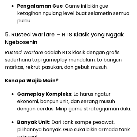
Pengalaman Gue
: Game ini bikin gue
ketagihan ngulang level buat selametin semua
pulau.
5. Rusted Warfare – RTS Klasik yang Nggak
Ngebosenin
Rusted Warfare
adalah RTS klasik dengan grafis
sederhana tapi gameplay mendalam. Lo bangun
markas, rekrut pasukan, dan gebuk musuh.
Kenapa Wajib Main?
Gameplay Kompleks
: Lo harus ngatur
ekonomi, bangun unit, dan serang musuh
dengan cerdas. Mirip game strategi jaman dulu.
Banyak Unit
: Dari tank sampe pesawat,
pilihannya banyak. Gue suka bikin armada tank
raksasa!