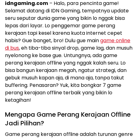
idngaming.com
– Halo, para pencinta game!
Selamat datang di IDN Gaming, tempatnya update
seru seputar dunia game yang bikin lo nggak bisa
lepas dari layar. Lo penggemar game perang
kerajaan tapi kesel karena kuota internet cepet
habis? Gue banget, bro! Dulu gue main
game online
di bus
, eh tiba-tiba sinyal drop, game lag, dan musuh
nyelonong ke base gue. Untungnya, ada game
perang kerajaan offline yang nggak kalah seru. Lo
bisa bangun kerajaan megah, ngatur strategi, dan
gebuk musuh kapan aja, di mana aja, tanpa takut
buffering. Penasaran? Yuk, kita bongkar 7 game
perang kerajaan offline terbaik yang bikin lo
ketagihan!
Mengapa Game Perang Kerajaan Offline
Jadi Pilihan?
Game perang kerajaan offline adalah turunan genre