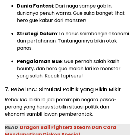
Dunia Fantasi
: Dari naga sampe goblin,
dunianya penuh warna. Gue suka banget lihat
hero gue kabur dari monster!
Strategi Dalam
: Lo harus seimbangin ekonomi
dan pertahanan. Tantangannya bikin otak
panas.
Pengalaman Gue
: Gue pernah salah kasih
bounty, dan hero gue malah lari ke monster
yang salah. Kocak tapi seru!
7. Rebel Inc.: Simulasi Politik yang Bikin Mikir
Rebel Inc.
bikin lo jadi pemimpin negara pasca-
perang yang harus stabilin situasi politik dan
ekonomi sambil lawan pemberontak.
READ
Dragon Ball Fighterz Steam Dan Cara
Mendapatkan Diskon Spesial