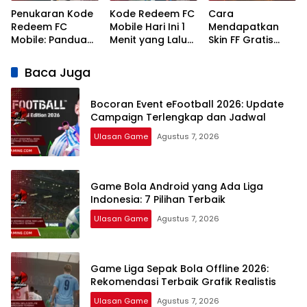
Penukaran Kode
Kode Redeem FC
Cara
Redeem FC
Mobile Hari Ini 1
Mendapatkan
Mobile: Panduan
Menit yang Lalu
Skin FF Gratis
Lengkap Terbaru
2026 Klaim
Terbaru 2026:
2026
Hadiah Gratis
Panduan
Baca Juga
Lengkap dan
Legal
Bocoran Event eFootball 2026: Update
Campaign Terlengkap dan Jadwal
Ulasan Game
Agustus 7, 2026
Game Bola Android yang Ada Liga
Indonesia: 7 Pilihan Terbaik
Ulasan Game
Agustus 7, 2026
Game Liga Sepak Bola Offline 2026:
Rekomendasi Terbaik Grafik Realistis
Ulasan Game
Agustus 7, 2026