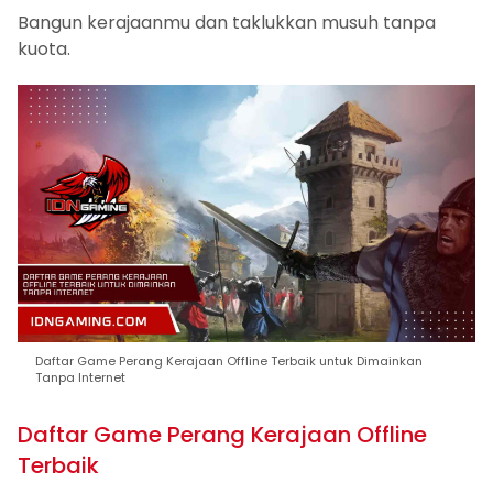
Bangun kerajaanmu dan taklukkan musuh tanpa
kuota.
Daftar Game Perang Kerajaan Offline Terbaik untuk Dimainkan
Tanpa Internet
Daftar Game Perang Kerajaan Offline
Terbaik