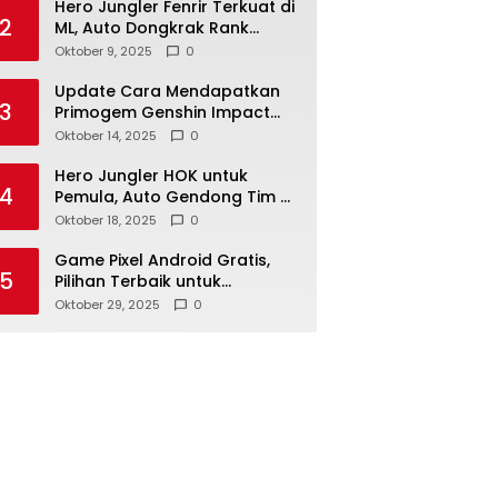
Hero Jungler Fenrir Terkuat di
2
ML, Auto Dongkrak Rank
Mythic 2025
Oktober 9, 2025
0
Update Cara Mendapatkan
3
Primogem Genshin Impact
dengan Cepat & Mudah
Oktober 14, 2025
0
Hero Jungler HOK untuk
4
Pemula, Auto Gendong Tim &
Cepat Naik Rank
Oktober 18, 2025
0
Game Pixel Android Gratis,
5
Pilihan Terbaik untuk
Nostalgia & Santai
Oktober 29, 2025
0