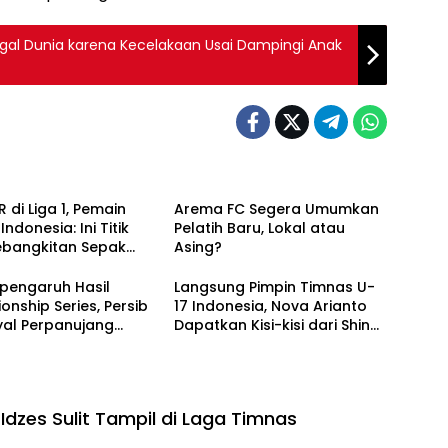
gal Dunia karena Kecelakaan Usai Dampingi Anak
 di Liga 1, Pemain
Arema FC Segera Umumkan
ndonesia: Ini Titik
Pelatih Baru, Lokal atau
ebangkitan Sepak
Asing?
sional!
pengaruh Hasil
Langsung Pimpin Timnas U-
nship Series, Persib
17 Indonesia, Nova Arianto
nyal Perpanujang
Dapatkan Kisi-kisi dari Shin
k Bojan Hodak
Tae-yong
dzes Sulit Tampil di Laga Timnas