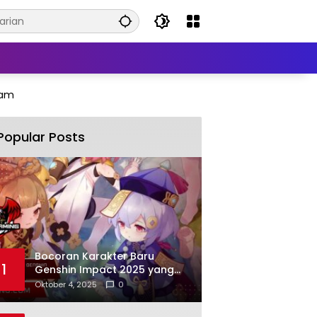
ham
Popular Posts
Bocoran Karakter Baru
1
Genshin Impact 2025 yang
Paling Ditunggu
Oktober 4, 2025
0