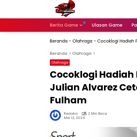
Langsung
ke
konten
Berita Game
Ulasan Game
Pa
Beranda
-
Olahraga
-
Cocoklogi Hadiah P
Beranda
Olahraga
Olahraga
Cocoklogi Hadiah P
Julian Alvarez Ce
Fulham
Redaksi
2 Min Baca
Mei 12, 2024