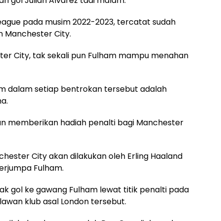
i gol Julian Alvarez tadi malam.
League pada musim 2022-2023, tercatat sudah
 Manchester City.
ster City, tak sekali pun Fulham mampu menahan
am dalam setiap bentrokan tersebut adalah
a.
un memberikan hadiah penalti bagi Manchester
chester City akan dilakukan oleh Erling Haaland
berjumpa Fulham.
ak gol ke gawang Fulham lewat titik penalti pada
awan klub asal London tersebut.