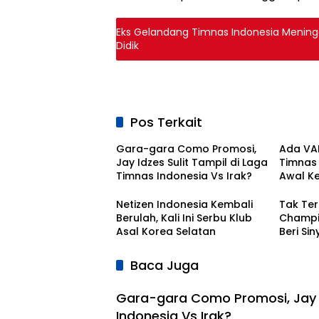
Eks Gelandang Timnas Indonesia Mening
Didik
Pos Terkait
Gara-gara Como Promosi,
Ada VAR
Jay Idzes Sulit Tampil di Laga
Timnas I
Timnas Indonesia Vs Irak?
Awal K
Bola Na
Netizen Indonesia Kembali
Tak Ter
Berulah, Kali Ini Serbu Klub
Champio
Asal Korea Selatan
Beri Si
Kontra
Baca Juga
Gara-gara Como Promosi, Jay I
Indonesia Vs Irak?