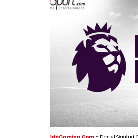
IdnGaming.Com
– Daniel Sianturi