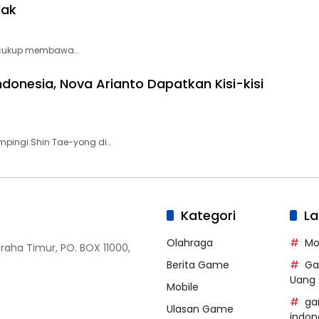
dak
b cukup membawa…
donesia, Nova Arianto Dapatkan Kisi-kisi
ingi Shin Tae-yong di…
Kategori
La
Olahraga
Mo
Graha Timur, PO. BOX 11000,
Berita Game
Ga
Uang
Mobile
ga
Ulasan Game
indon