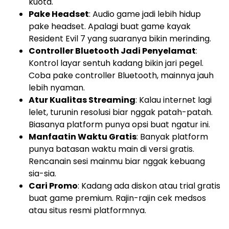
kuota.
Pake Headset
: Audio game jadi lebih hidup
pake headset. Apalagi buat game kayak
Resident Evil 7 yang suaranya bikin merinding.
Controller Bluetooth Jadi Penyelamat
:
Kontrol layar sentuh kadang bikin jari pegel.
Coba pake controller Bluetooth, mainnya jauh
lebih nyaman.
Atur Kualitas Streaming
: Kalau internet lagi
lelet, turunin resolusi biar nggak patah-patah.
Biasanya platform punya opsi buat ngatur ini.
Manfaatin Waktu Gratis
: Banyak platform
punya batasan waktu main di versi gratis.
Rencanain sesi mainmu biar nggak kebuang
sia-sia.
Cari Promo
: Kadang ada diskon atau trial gratis
buat game premium. Rajin-rajin cek medsos
atau situs resmi platformnya.