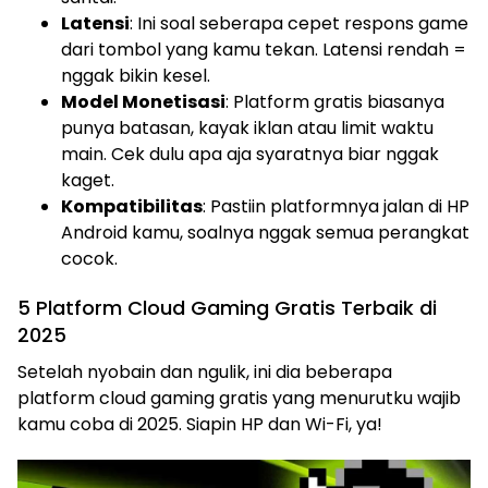
Latensi
: Ini soal seberapa cepet respons game
dari tombol yang kamu tekan. Latensi rendah =
nggak bikin kesel.
Model Monetisasi
: Platform gratis biasanya
punya batasan, kayak iklan atau limit waktu
main. Cek dulu apa aja syaratnya biar nggak
kaget.
Kompatibilitas
: Pastiin platformnya jalan di HP
Android kamu, soalnya nggak semua perangkat
cocok.
5 Platform Cloud Gaming Gratis Terbaik di
2025
Setelah nyobain dan ngulik, ini dia beberapa
platform cloud gaming gratis yang menurutku wajib
kamu coba di 2025. Siapin HP dan Wi-Fi, ya!