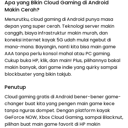
Apa yang Bikin Cloud Gaming di Android
Makin Cerah?
Menurutku, cloud gaming di Android punya masa
depan yang super cerah. Teknologi server makin
canggih, biaya infrastruktur makin murah, dan
koneksi internet kayak 5G udah mulai ngebut di
mana-mana. Bayangin, nanti kita bisa main game
AAA tanpa perlu konsol mahal atau PC gaming.
Cukup buka HP, klik, dan main! Plus, pilihannya bakal
makin banyak, dari game indie yang quirky sampai
blockbuster yang bikin takjub.
Penutup
Cloud gaming gratis di Android bener-bener game-
changer buat kita yang pengen main game kece
tanpa nguras dompet. Dengan platform kayak
GeForce NOW, Xbox Cloud Gaming, sampai Blacknut,
pilihan buat main game favorit di HP makin