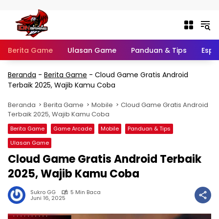
Langsung ke konten
Berita Game
Ulasan Game
Panduan & Tips
Espo
Beranda
-
Berita Game
-
Cloud Game Gratis Android
Terbaik 2025, Wajib Kamu Coba
Beranda
Berita Game
Mobile
Cloud Game Gratis Android
Terbaik 2025, Wajib Kamu Coba
Berita Game
Game Arcade
Mobile
Panduan & Tips
Ulasan Game
Cloud Game Gratis Android Terbaik
2025, Wajib Kamu Coba
Sukro GG
5 Min Baca
Juni 16, 2025