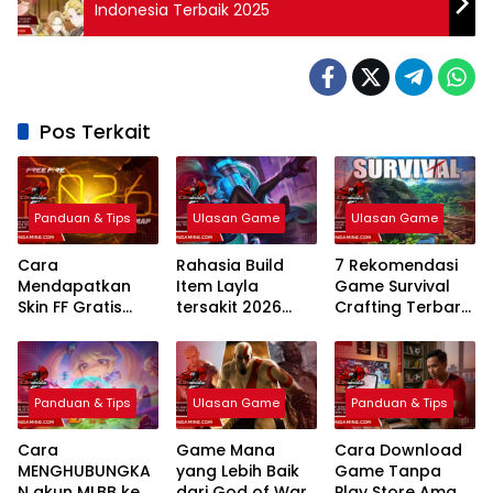
Indonesia Terbaik 2025
Pos Terkait
Panduan & Tips
Ulasan Game
Ulasan Game
Cara
Rahasia Build
7 Rekomendasi
Mendapatkan
Item Layla
Game Survival
Skin FF Gratis
tersakit 2026
Crafting Terbaru
Terbaru 2026:
Sekali Tembak
PC 2026: Mekanik
Panduan
mati Bikin Musuh
Realistis
Lengkap dan
Kena Mental
Legal
Panduan & Tips
Ulasan Game
Panduan & Tips
Cara
Game Mana
Cara Download
MENGHUBUNGKA
yang Lebih Baik
Game Tanpa
N akun MLBB ke
dari God of War:
Play Store Aman