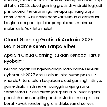
di tahun 2025, cloud gaming gratis di Android lagi jadi
primadona. Penasaran game apa aja yang wajib
kamu coba? Aku bakal bongkar semua di artikel ini,
lengkap dengan tips biar pengalaman mainmu
makin asik. Yuk, kita mulai!
Cloud Gaming Gratis di Android 2025:
Main Game Keren Tanpa Ribet
Apa Sih Cloud Gaming Itu dan Kenapa Harus
Nyobain?
Pernah nggak sih ngebayangin main game sekelas
Cyberpunk 2077 atau Halo Infinite cuma pake HP
Android? Nah, itulah keajaiban cloud gaming! Intinya,
game dijalanin di server canggih di ujung sana,
sementara HP kita cuma jadi “penutup” buat ngirim
perintah dan nampilin gambar. Jadi, semua proses
berat kayak rendering grafis dilakukan di server,