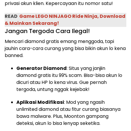
privasi akun klien. Kepercayaan itu nomor satu!
READ
Game LEGO NINJAGO Ride Ninja, Download
& Mainkan Sekarang!
Jangan Tergoda Cara Ilegal!
Mencari diamond gratis emang menggoda, tapi
jauhin cara-cara curang yang bisa bikin akun lo kena
banned.
Generator Diamond
: Situs yang janjiin
diamond gratis itu 99% scam. Bisa-bisa akun lo
dicuri atau HP lo kena virus. Gue pernah
tergoda, untung nggak kejebak!
Aplikasi Modifikasi
: Mod yang ngasih
unlimited diamond atau fitur curang biasanya
bawa malware. Plus, Moonton gampang
deteksi, akun lo bisa lenyap seketika.