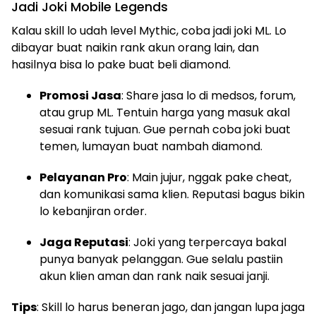
Jadi Joki Mobile Legends
Kalau skill lo udah level Mythic, coba jadi joki ML. Lo
dibayar buat naikin rank akun orang lain, dan
hasilnya bisa lo pake buat beli diamond.
Promosi Jasa
: Share jasa lo di medsos, forum,
atau grup ML. Tentuin harga yang masuk akal
sesuai rank tujuan. Gue pernah coba joki buat
temen, lumayan buat nambah diamond.
Pelayanan Pro
: Main jujur, nggak pake cheat,
dan komunikasi sama klien. Reputasi bagus bikin
lo kebanjiran order.
Jaga Reputasi
: Joki yang terpercaya bakal
punya banyak pelanggan. Gue selalu pastiin
akun klien aman dan rank naik sesuai janji.
Tips
: Skill lo harus beneran jago, dan jangan lupa jaga