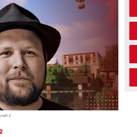
raft 2'
2