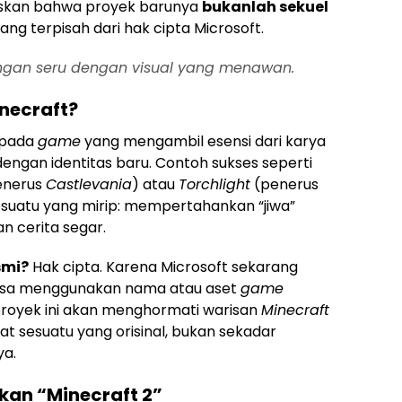
gaskan bahwa proyek barunya
bukanlah sekuel
yang terpisah dari hak cipta Microsoft.
gan seru dengan visual yang menawan.
inecraft?
pada
game
yang mengambil esensi dari karya
ngan identitas baru. Contoh sukses seperti
enerus
Castlevania
) atau
Torchlight
(penerus
esuatu yang mirip: mempertahankan “jiwa”
n cerita segar.
smi?
Hak cipta. Karena Microsoft sekarang
 bisa menggunakan nama atau aset
game
 proyek ini akan menghormati warisan
Minecraft
t sesuatu yang orisinal, bukan sekadar
ya.
an “Minecraft 2”