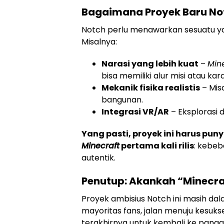
Bagaimana Proyek Baru Not
Notch perlu menawarkan sesuatu y
Misalnya:
Narasi yang lebih kuat
–
Min
bisa memiliki alur misi atau kara
Mekanik fisika realistis
– Mis
bangunan.
Integrasi VR/AR
– Eksplorasi d
Yang pasti, proyek ini harus pun
Minecraft
pertama kali rilis
: kebe
autentik.
Penutup: Akankah “Minecra
Proyek ambisius Notch ini masih d
mayoritas fans, jalan menuju kesukse
terakhirnya untuk kembali ke pan