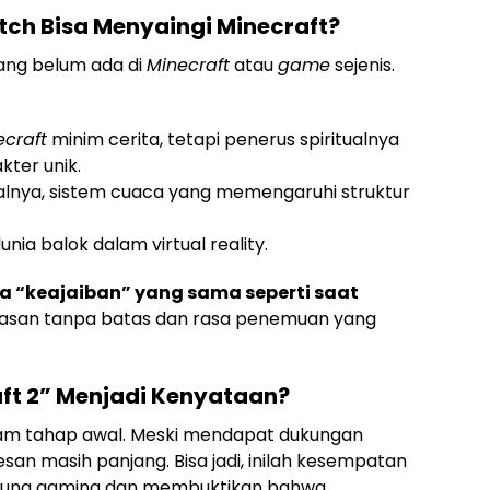
ch Bisa Menyaingi Minecraft?
ang belum ada di
Minecraft
atau
game
sejenis.
ecraft
minim cerita, tetapi penerus spiritualnya
kter unik.
alnya, sistem cuaca yang memengaruhi struktur
unia balok dalam virtual reality.
ya “keajaiban” yang sama seperti saat
basan tanpa batas dan rasa penemuan yang
ft 2” Menjadi Kenyataan?
alam tahap awal. Meski mendapat dukungan
san masih panjang. Bisa jadi, inilah kesempatan
ggung gaming dan membuktikan bahwa