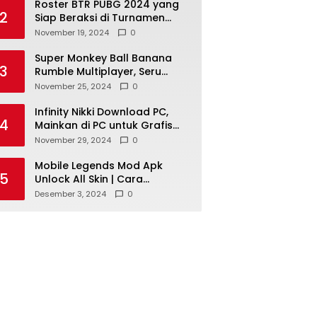
Roster BTR PUBG 2024 yang
2
Siap Beraksi di Turnamen
Internasional
November 19, 2024
0
Super Monkey Ball Banana
3
Rumble Multiplayer, Seru
untuk Dimainkan Bersama
November 25, 2024
0
Infinity Nikki Download PC,
4
Mainkan di PC untuk Grafis
Terbaik
November 29, 2024
0
Mobile Legends Mod Apk
5
Unlock All Skin | Cara
Mendapatkan Semua Skin
Desember 3, 2024
0
Gratis!