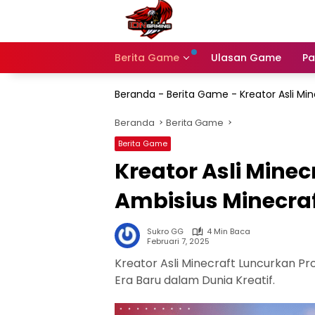
Langsung
ke
konten
Berita Game
Ulasan Game
Pa
Beranda
-
Berita Game
-
Kreator Asli Mi
Beranda
Berita Game
Berita Game
Kreator Asli Minec
Ambisius Minecraf
Sukro GG
4 Min Baca
Februari 7, 2025
Kreator Asli Minecraft Luncurkan Pro
Era Baru dalam Dunia Kreatif.