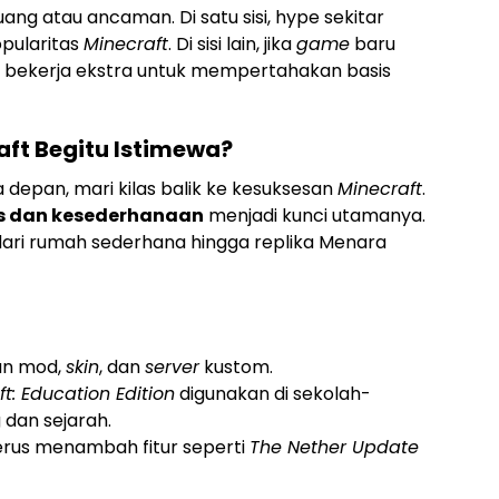
luang atau ancaman. Di satu sisi, hype sekitar
pularitas
Minecraft
. Di sisi lain, jika
game
baru
rus bekerja ekstra untuk mempertahakan basis
ft Begitu Istimewa?
depan, mari kilas balik ke kesuksesan
Minecraft
.
as dan kesederhanaan
menjadi kunci utamanya.
ari rumah sederhana hingga replika Menara
an mod,
skin
, dan
server
kustom.
t: Education Edition
digunakan di sekolah-
 dan sejarah.
erus menambah fitur seperti
The Nether Update