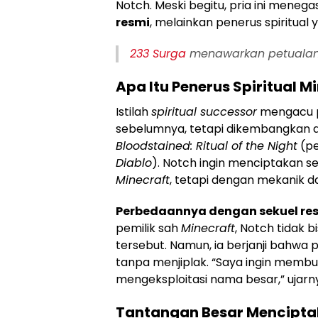
Notch. Meski begitu, pria ini mene
resmi
, melainkan penerus spiritual 
233
Surga
menawarkan petualan
Apa Itu Penerus Spiritual M
Istilah
spiritual successor
mengacu 
sebelumnya, tetapi dikembangkan de
Bloodstained: Ritual of the Night
(p
Diablo
). Notch ingin menciptakan s
Minecraft
, tetapi dengan mekanik da
Perbedaannya dengan sekuel re
pemilik sah
Minecraft
, Notch tidak
tersebut. Namun, ia berjanji bahwa
tanpa menjiplak. “Saya ingin membua
mengeksploitasi nama besar,” ujarn
Tantangan Besar Menciptak