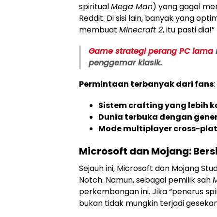
spiritual
Mega Man
) yang gagal mem
Reddit. Di sisi lain, banyak yang opti
membuat
Minecraft 2
, itu pasti dia!”
Game
strategi
perang
PC
lama
penggemar klasik.
Permintaan terbanyak dari fans
:
Sistem crafting yang lebih 
Dunia terbuka dengan gener
Mode multiplayer cross-pla
Microsoft dan Mojang: Ber
Sejauh ini, Microsoft dan Mojang S
Notch. Namun, sebagai pemilik sah
M
perkembangan ini. Jika “penerus spir
bukan tidak mungkin terjadi geseka