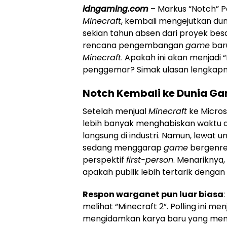
idngaming.com
– Markus “Notch” Pe
Minecraft
, kembali mengejutkan du
sekian tahun absen dari proyek bes
rencana pengembangan
game
baru
Minecraft
. Apakah ini akan menjadi 
penggemar? Simak ulasan lengkapnya
Notch Kembali ke Dunia Ga
Setelah menjual
Minecraft
ke Microso
lebih banyak menghabiskan waktu de
langsung di industri. Namun, lewat 
sedang menggarap
game
bergenre
perspektif
first-person
. Menariknya
apakah publik lebih tertarik dengan
Respon warganet pun luar biasa
melihat “Minecraft 2”. Polling ini 
mengidamkan karya baru yang memba