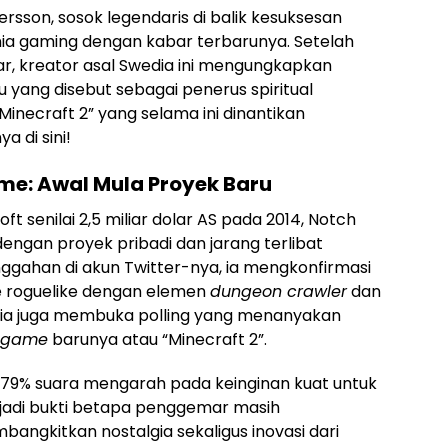
rsson, sosok legendaris di balik kesuksesan
nia gaming dengan kabar terbarunya. Setelah
ar, kreator asal Swedia ini mengungkapkan
 yang disebut sebagai penerus spiritual
“Minecraft 2” yang selama ini dinantikan
 di sini!
me: Awal Mula Proyek Baru
ft senilai 2,5 miliar dolar AS pada 2014, Notch
ngan proyek pribadi dan jarang terlibat
unggahan di akun Twitter-nya, ia mengkonfirmasi
 roguelike dengan elemen
dungeon crawler
dan
, ia juga membuka polling yang menanyakan
game
barunya atau “Minecraft 2”.
: 79% suara mengarah pada keinginan kuat untuk
menjadi bukti betapa penggemar masih
ngkitkan nostalgia sekaligus inovasi dari