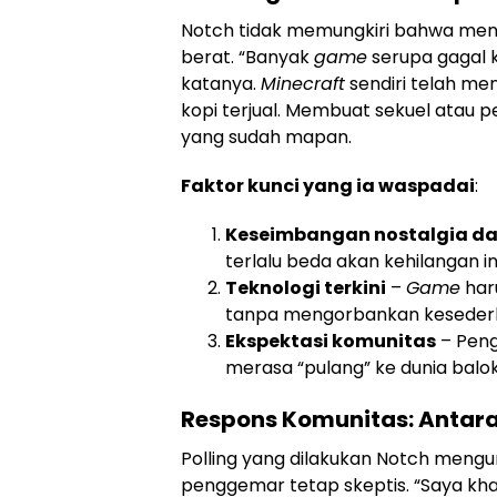
Notch tidak memungkiri bahwa menc
berat. “Banyak
game
serupa gagal k
katanya.
Minecraft
sendiri telah men
kopi terjual. Membuat sekuel atau p
yang sudah mapan.
Faktor kunci yang ia waspadai
:
Keseimbangan nostalgia da
terlalu beda akan kehilangan in
Teknologi terkini
–
Game
har
tanpa mengorbankan keseder
Ekspektasi komunitas
– Peng
merasa “pulang” ke dunia balok 
Respons Komunitas: Antar
Polling yang dilakukan Notch mengu
penggemar tetap skeptis. “Saya khaw