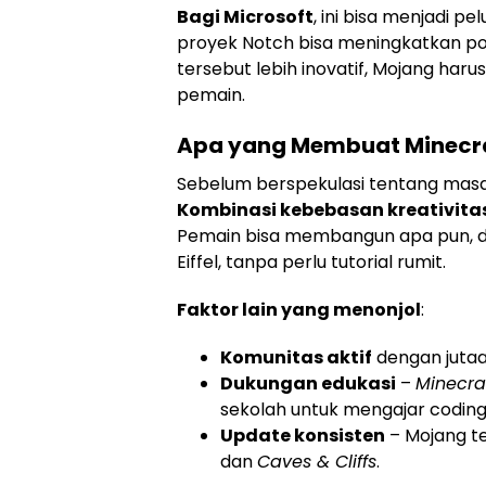
Bagi Microsoft
, ini bisa menjadi pe
proyek Notch bisa meningkatkan po
tersebut lebih inovatif, Mojang ha
pemain.
Apa yang Membuat Minecra
Sebelum berspekulasi tentang masa 
Kombinasi kebebasan kreativit
Pemain bisa membangun apa pun, d
Eiffel, tanpa perlu tutorial rumit.
Faktor lain yang menonjol
:
Komunitas aktif
dengan juta
Dukungan edukasi
–
Minecraf
sekolah untuk mengajar coding
Update konsisten
– Mojang t
dan
Caves & Cliffs
.