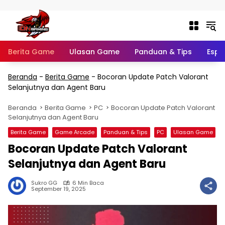
Langsung ke konten
Berita Game
Ulasan Game
Panduan & Tips
Espo
Beranda
-
Berita Game
-
Bocoran Update Patch Valorant
Selanjutnya dan Agent Baru
Beranda
Berita Game
PC
Bocoran Update Patch Valorant
Selanjutnya dan Agent Baru
Berita Game
Game Arcade
Panduan & Tips
PC
Ulasan Game
Bocoran Update Patch Valorant
Selanjutnya dan Agent Baru
Sukro GG
6 Min Baca
September 19, 2025