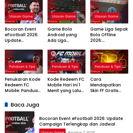
Ulasan Game
Ulasan Game
Ulasan Game
Bocoran Event
Game Bola
Game Liga Sepak
eFootball 2026:
Android yang
Bola Offline
Update
Ada Liga
2026:
Campaign
Indonesia: 7
Rekomendasi
Terlengkap dan
Pilihan Terbaik
Terbaik Grafik
Jadwal
Realistis
Panduan & Tips
Panduan & Tips
Panduan & Tips
Penukaran Kode
Kode Redeem FC
Cara
Redeem FC
Mobile Hari Ini 1
Mendapatkan
Mobile: Panduan
Menit yang Lalu
Skin FF Gratis
Lengkap Terbaru
2026 Klaim
Terbaru 2026:
2026
Hadiah Gratis
Panduan
Baca Juga
Lengkap dan
Legal
Bocoran Event eFootball 2026: Update
Campaign Terlengkap dan Jadwal
Ulasan Game
Agustus 7, 2026