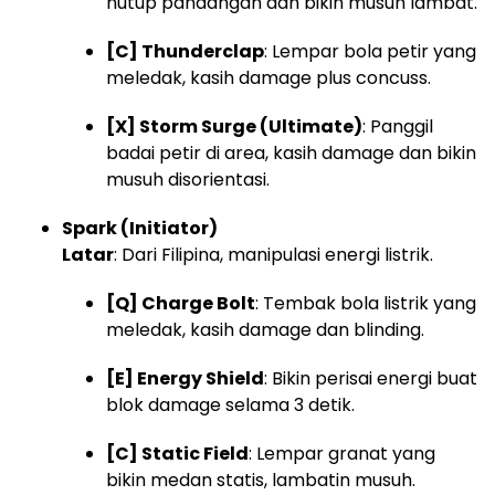
nutup pandangan dan bikin musuh lambat.
[C] Thunderclap
: Lempar bola petir yang
meledak, kasih damage plus concuss.
[X] Storm Surge (Ultimate)
: Panggil
badai petir di area, kasih damage dan bikin
musuh disorientasi.
Spark (Initiator)
Latar
: Dari Filipina, manipulasi energi listrik.
[Q] Charge Bolt
: Tembak bola listrik yang
meledak, kasih damage dan blinding.
[E] Energy Shield
: Bikin perisai energi buat
blok damage selama 3 detik.
[C] Static Field
: Lempar granat yang
bikin medan statis, lambatin musuh.