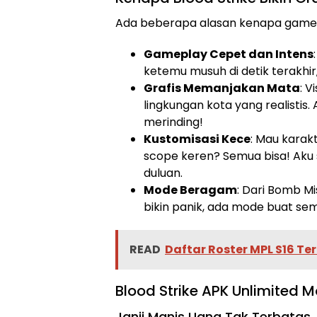
Ada beberapa alasan kenapa game ini
Gameplay Cepet dan Intens
ketemu musuh di detik terakhi
Grafis Memanjakan Mata
: V
lingkungan kota yang realistis.
merinding!
Kustomisasi Kece
: Mau karak
scope keren? Semua bisa! Aku 
duluan.
Mode Beragam
: Dari Bomb M
bikin panik, ada mode buat se
READ
Daftar Roster MPL S16 Ter
Blood Strike APK Unlimited M
Janji Manis Uang Tak Terbatas