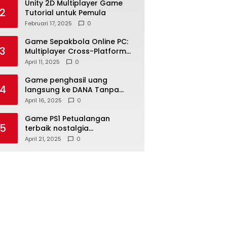
Unity 2D Multiplayer Game
2
Tutorial untuk Pemula
Februari 17, 2025
0
Game Sepakbola Online PC:
3
Multiplayer Cross-Platform
Terpopuler
April 11, 2025
0
Game penghasil uang
4
langsung ke DANA Tanpa
Iklan terpercaya
April 16, 2025
0
Game PS1 Petualangan
5
terbaik nostalgia
Rekomendasi Seru Bikin
April 21, 2025
0