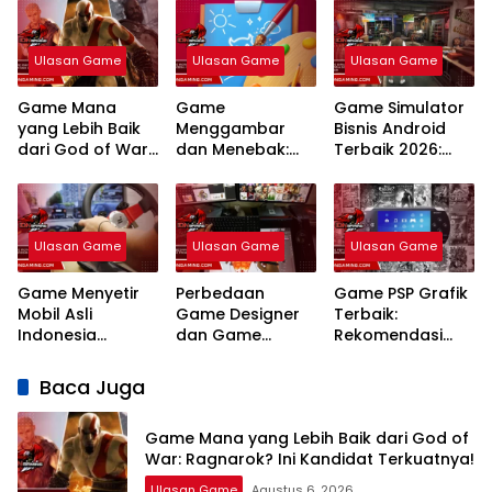
Ulasan Game
Ulasan Game
Ulasan Game
Game Mana
Game
Game Simulator
yang Lebih Baik
Menggambar
Bisnis Android
dari God of War:
dan Menebak:
Terbaik 2026:
Ragnarok? Ini
Panduan Strategi
Panduan Strategi
Kandidat
Platform Terbaik
Usaha
Terkuatnya!
2026
Ulasan Game
Ulasan Game
Ulasan Game
Game Menyetir
Perbedaan
Game PSP Grafik
Mobil Asli
Game Designer
Terbaik:
Indonesia
dan Game
Rekomendasi
Android Terbaik
Programmer:
Sepanjang Masa
2026 Paling
Panduan
Baca Juga
Realistis
Lengkap Karir,
Gaji, dan Skill
Game Mana yang Lebih Baik dari God of
2026
War: Ragnarok? Ini Kandidat Terkuatnya!
Ulasan Game
Agustus 6, 2026