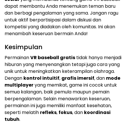
dapat membantu Anda menemukan teman baru
dan berbagi pengalaman yang sama. Jangan ragu
untuk aktif berpartisipasi dalam diskusi dan
kompetisi yang diadakan oleh komunitas. Ini akan
menambah keseruan bermain Anda!
Kesimpulan
Permainan
VR baseball gratis
tidak hanya menjadi
hiburan yang menyenangkan tetapi juga cara yang
unik untuk meningkatkan keterampilan olahraga.
Dengan
kontrol intuitif
,
grafis imersif
, dan
mode
multiplayer
yang memikat, game ini cocok untuk
semua kalangan, baik pemula maupun pemain
berpengalaman. Selain menawarkan keseruan,
permainan ini juga memiliki manfaat kesehatan,
seperti melatih
refleks
,
fokus
, dan
koordinasi
tubuh
.