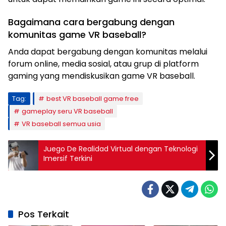
Bagaimana cara bergabung dengan
komunitas game VR baseball?
Anda dapat bergabung dengan komunitas melalui
forum online, media sosial, atau grup di platform
gaming yang mendiskusikan game VR baseball.
Tag:
best VR baseball game free
gameplay seru VR baseball
VR baseball semua usia
Juego De Realidad Virtual dengan Teknologi
Imersif Terkini
Pos Terkait