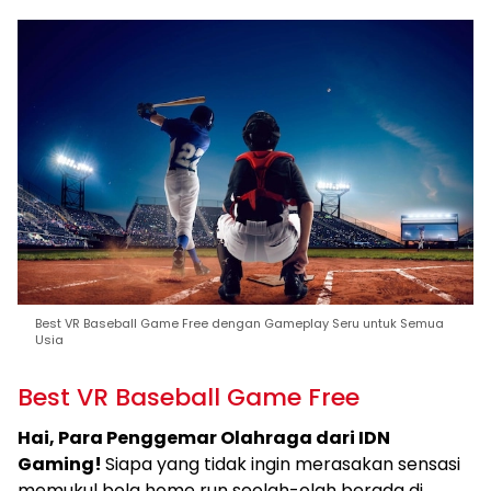
Best VR Baseball Game Free dengan Gameplay Seru untuk Semua
Usia
Best VR Baseball Game Free
Hai, Para Penggemar Olahraga dari IDN
Gaming!
Siapa yang tidak ingin merasakan sensasi
memukul bola home run seolah-olah berada di