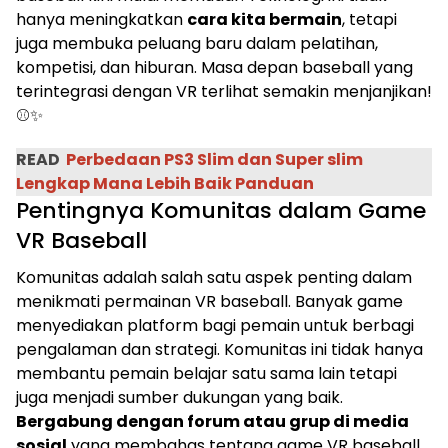
hanya meningkatkan
cara kita bermain
, tetapi
juga membuka peluang baru dalam pelatihan,
kompetisi, dan hiburan. Masa depan baseball yang
terintegrasi dengan VR terlihat semakin menjanjikan!
⚾✨
READ
Perbedaan PS3 Slim dan Super slim
Lengkap Mana Lebih Baik Panduan
Pentingnya Komunitas dalam Game
VR Baseball
Komunitas adalah salah satu aspek penting dalam
menikmati permainan VR baseball. Banyak game
menyediakan platform bagi pemain untuk berbagi
pengalaman dan strategi. Komunitas ini tidak hanya
membantu pemain belajar satu sama lain tetapi
juga menjadi sumber dukungan yang baik.
Bergabung dengan forum atau grup di media
sosial
yang membahas tentang game VR baseball