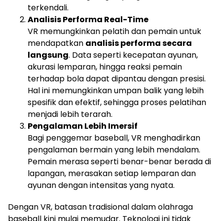
terkendali.
Analisis Performa Real-Time
VR memungkinkan pelatih dan pemain untuk
mendapatkan
analisis performa secara
langsung
. Data seperti kecepatan ayunan,
akurasi lemparan, hingga reaksi pemain
terhadap bola dapat dipantau dengan presisi.
Hal ini memungkinkan umpan balik yang lebih
spesifik dan efektif, sehingga proses pelatihan
menjadi lebih terarah.
Pengalaman Lebih Imersif
Bagi penggemar baseball, VR menghadirkan
pengalaman bermain yang lebih mendalam.
Pemain merasa seperti benar-benar berada di
lapangan, merasakan setiap lemparan dan
ayunan dengan intensitas yang nyata.
Dengan VR, batasan tradisional dalam olahraga
baseball kini mulai memudar. Teknologi ini tidak