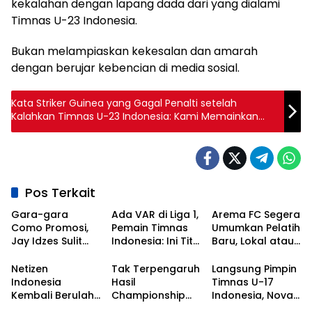
kekalahan dengan lapang dada dari yang dialami
Timnas U-23 Indonesia.
Bukan melampiaskan kekesalan dan amarah
dengan berujar kebencian di media sosial.
Kata Striker Guinea yang Gagal Penalti setelah
Kalahkan Timnas U-23 Indonesia: Kami Memainkan
Pertandingan yang Hebat
Pos Terkait
Gara-gara
Ada VAR di Liga 1,
Arema FC Segera
Como Promosi,
Pemain Timnas
Umumkan Pelatih
Jay Idzes Sulit
Indonesia: Ini Titik
Baru, Lokal atau
Tampil di Laga
Awal
Asing?
Timnas
Kebangkitan
Netizen
Tak Terpengaruh
Langsung Pimpin
Indonesia Vs
Sepak Bola
Indonesia
Hasil
Timnas U-17
Irak?
Nasional!
Kembali Berulah,
Championship
Indonesia, Nova
Kali Ini Serbu Klub
Series, Persib Beri
Arianto