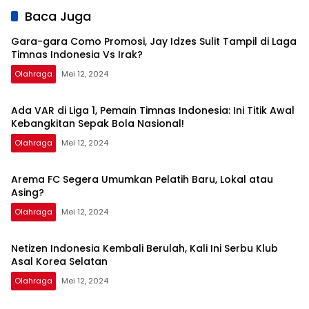
Asal Korea
Sinyal
Dapatkan Kisi-
Baca Juga
Selatan
Perpanujang
kisi dari Shin Tae-
Kontrak Bojan
yong
Gara-gara Como Promosi, Jay Idzes Sulit Tampil di Laga
Hodak
Timnas Indonesia Vs Irak?
Olahraga
Mei 12, 2024
Ada VAR di Liga 1, Pemain Timnas Indonesia: Ini Titik Awal
Kebangkitan Sepak Bola Nasional!
Olahraga
Mei 12, 2024
Arema FC Segera Umumkan Pelatih Baru, Lokal atau
Asing?
Olahraga
Mei 12, 2024
Netizen Indonesia Kembali Berulah, Kali Ini Serbu Klub
Asal Korea Selatan
Olahraga
Mei 12, 2024