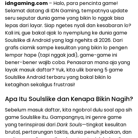
idngaming.com
– Halo, para pencinta game!
Selamat datang di IDN Gaming, tempatnya update
seru seputar dunia game yang bikin lo nggak bisa
lepas dari layar. Siap ngetes nyali dan kesabaran lo?
Kali ini, gue bakal ajak lo nyemplung ke dunia game
Soulslike di Android yang lagi ngehits di 2026. Dari
grafis ciamik sampe kesulitan yang bikin lo pengen
lempar hape (tapi nggak jadi), game-game ini
bener-bener wajib coba. Penasaran mana aja yang
layak masuk daftar? Yuk, kita ulik bareng 5 game
Soulslike Android terbaru yang bakal bikin lo
ketagihan sekaligus frustrasi!
Apa Itu Soulslike dan Kenapa Bikin Nagih?
Sebelum masuk daftar, kita ngobrol dulu soal apa sih
game Soulslike itu. Gampangnya, ini genre game
yang terinspirasi dari
Dark Souls
—tingkat kesulitan
brutal, pertarungan taktis, dunia penuh jebakan, dan