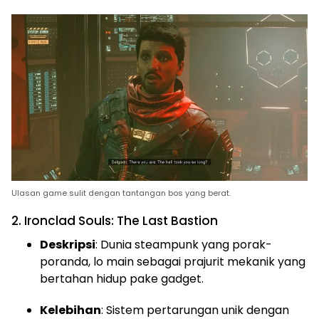
Ulasan game sulit dengan tantangan bos yang berat.
2. Ironclad Souls: The Last Bastion
Deskripsi
: Dunia steampunk yang porak-
poranda, lo main sebagai prajurit mekanik yang
bertahan hidup pake gadget.
Kelebihan
: Sistem pertarungan unik dengan