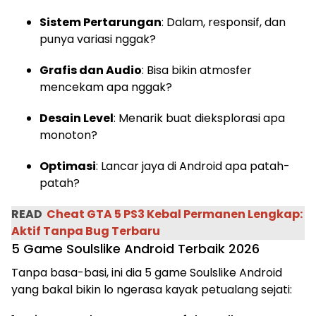
Sistem Pertarungan
: Dalam, responsif, dan
punya variasi nggak?
Grafis dan Audio
: Bisa bikin atmosfer
mencekam apa nggak?
Desain Level
: Menarik buat dieksplorasi apa
monoton?
Optimasi
: Lancar jaya di Android apa patah-
patah?
READ
Cheat GTA 5 PS3 Kebal Permanen Lengkap:
Aktif Tanpa Bug Terbaru
5 Game Soulslike Android Terbaik 2026
Tanpa basa-basi, ini dia 5 game Soulslike Android
yang bakal bikin lo ngerasa kayak petualang sejati: