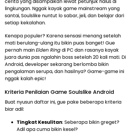
cerita yang disampaikan lewat petunjuk halus di
lingkungan. Nggak kayak game mainstream yang
santai, Soulslike nuntut lo sabar, jeli, dan belajar dari
setiap kekalahan.
Kenapa populer? Karena sensasi menang setelah
mati berulang-ulang itu bikin puas banget! Gue
pernah main
Elden Ring
di PC dan rasanya kayak
juara dunia pas ngalahin boss setelah 20 kali mati. Di
Android, developer sekarang berlomba bikin
pengalaman serupa, dan hasilnya? Game-game ini
nggak kalah epic!
Kriteria Penilaian Game Soulslike Android
Buat nyusun daftar ini, gue pake beberapa kriteria
biar adil:
Tingkat Kesulitan
: Seberapa bikin greget?
Adil apa cuma bikin kesel?