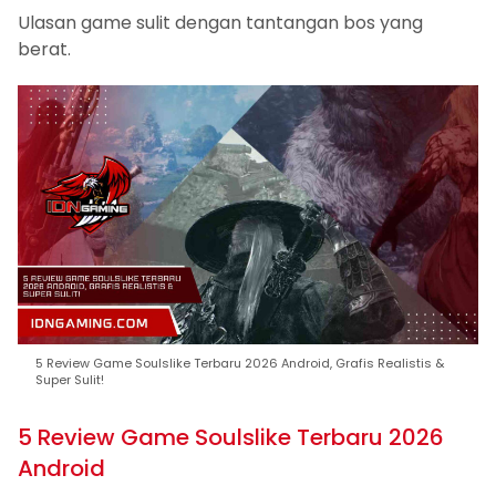
Ulasan game sulit dengan tantangan bos yang
berat.
5 Review Game Soulslike Terbaru 2026 Android, Grafis Realistis &
Super Sulit!
5 Review Game Soulslike Terbaru 2026
Android