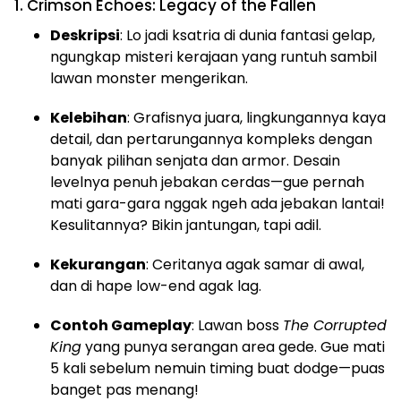
1. Crimson Echoes: Legacy of the Fallen
Deskripsi
: Lo jadi ksatria di dunia fantasi gelap,
ngungkap misteri kerajaan yang runtuh sambil
lawan monster mengerikan.
Kelebihan
: Grafisnya juara, lingkungannya kaya
detail, dan pertarungannya kompleks dengan
banyak pilihan senjata dan armor. Desain
levelnya penuh jebakan cerdas—gue pernah
mati gara-gara nggak ngeh ada jebakan lantai!
Kesulitannya? Bikin jantungan, tapi adil.
Kekurangan
: Ceritanya agak samar di awal,
dan di hape low-end agak lag.
Contoh Gameplay
: Lawan boss
The Corrupted
King
yang punya serangan area gede. Gue mati
5 kali sebelum nemuin timing buat dodge—puas
banget pas menang!