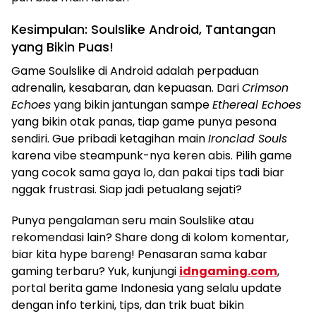
Kesimpulan: Soulslike Android, Tantangan
yang Bikin Puas!
Game Soulslike di Android adalah perpaduan
adrenalin, kesabaran, dan kepuasan. Dari
Crimson
Echoes
yang bikin jantungan sampe
Ethereal Echoes
yang bikin otak panas, tiap game punya pesona
sendiri. Gue pribadi ketagihan main
Ironclad Souls
karena vibe steampunk-nya keren abis. Pilih game
yang cocok sama gaya lo, dan pakai tips tadi biar
nggak frustrasi. Siap jadi petualang sejati?
Punya pengalaman seru main Soulslike atau
rekomendasi lain? Share dong di kolom komentar,
biar kita hype bareng! Penasaran sama kabar
gaming terbaru? Yuk, kunjungi
idngaming.com
,
portal berita game Indonesia yang selalu update
dengan info terkini, tips, dan trik buat bikin