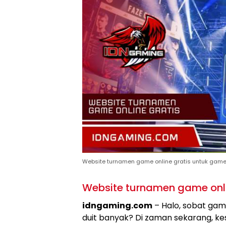
Website turnamen game online gratis untuk gamer
Website turnamen game onli
idngaming.com
– Halo, sobat game
duit banyak? Di zaman sekarang, kes