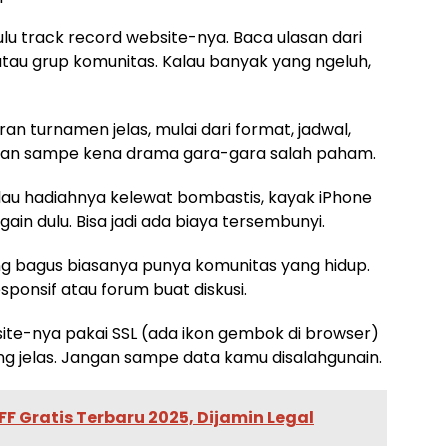
ulu track record website-nya. Baca ulasan dari
tau grup komunitas. Kalau banyak yang ngeluh,
ran turnamen jelas, mulai dari format, jadwal,
gan sampe kena drama gara-gara salah paham.
au hadiahnya kelewat bombastis, kayak iPhone
gain dulu. Bisa jadi ada biaya tersembunyi.
g bagus biasanya punya komunitas yang hidup.
ponsif atau forum buat diskusi.
site-nya pakai SSL (ada ikon gembok di browser)
ng jelas. Jangan sampe data kamu disalahgunain.
F Gratis Terbaru 2025, Dijamin Legal