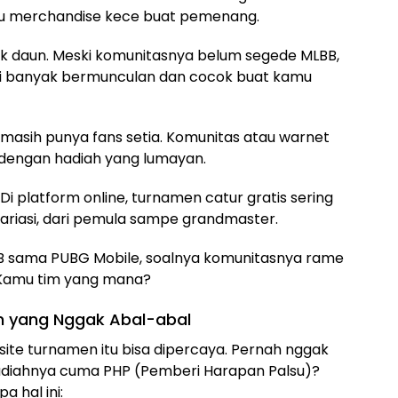
au merchandise kece buat pemenang.
aik daun. Meski komunitasnya belum segede MLBB,
ai banyak bermunculan dan cocok buat kamu
masih punya fans setia. Komunitas atau warnet
 dengan hadiah yang lumayan.
i platform online, turnamen catur gratis sering
variasi, dari pemula sampe grandmaster.
LBB sama PUBG Mobile, soalnya komunitasnya rame
 Kamu tim yang mana?
en yang Nggak Abal-abal
site turnamen itu bisa dipercaya. Pernah nggak
hadiahnya cuma PHP (Pemberi Harapan Palsu)?
a hal ini: