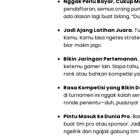
Nggak Perlu Bayar, Cukup Mo
pendaftaran, semua orang puny
ada alasan lagi buat bilang, “D
Jadi Ajang Latihan Juara.
Tu
kamu. Kamu bisa ngetes strateg
biar makin jago.
Bikin Jaringan Pertemanan.
ketemu gamer lain. Siapa tahu
rank atau bahkan kompetisi ya
Rasa Kompetisi yang Bikin 
di turnamen ini nggak kalah ser
ronde penentu—duh, puasnya!
Pintu Masuk ke Dunia Pro.
Ban
buat tim pro atau sponsor. Jad
ngelirik dan ngajak gabung tim