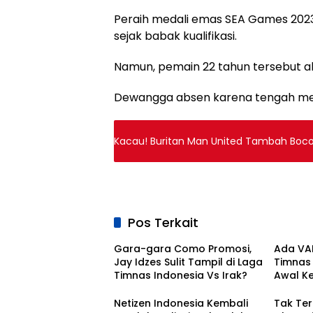
Peraih medali emas SEA Games 2023
sejak babak kualifikasi.
Namun, pemain 22 tahun tersebut ab
Dewangga absen karena tengah menja
Kacau! Buritan Man United Tambah Boco
Pos Terkait
Gara-gara Como Promosi,
Ada VAR
Jay Idzes Sulit Tampil di Laga
Timnas I
Timnas Indonesia Vs Irak?
Awal K
Bola Na
Netizen Indonesia Kembali
Tak Ter