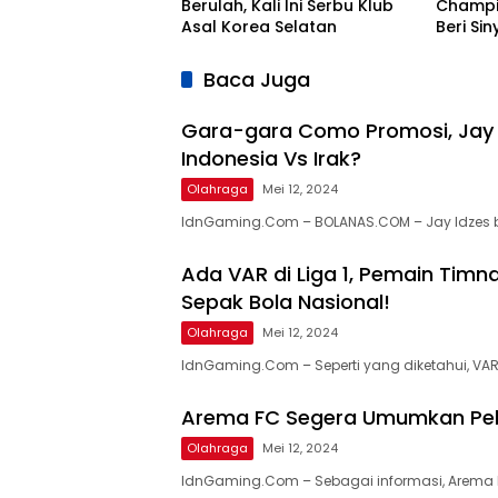
Berulah, Kali Ini Serbu Klub
Champio
Asal Korea Selatan
Beri Si
Kontra
Baca Juga
Gara-gara Como Promosi, Jay I
Indonesia Vs Irak?
Olahraga
Mei 12, 2024
IdnGaming.Com – BOLANAS.COM – Jay Idzes 
Ada VAR di Liga 1, Pemain Timna
Sepak Bola Nasional!
Olahraga
Mei 12, 2024
IdnGaming.Com – Seperti yang diketahui, VAR
Arema FC Segera Umumkan Pelat
Olahraga
Mei 12, 2024
IdnGaming.Com – Sebagai informasi, Arema F