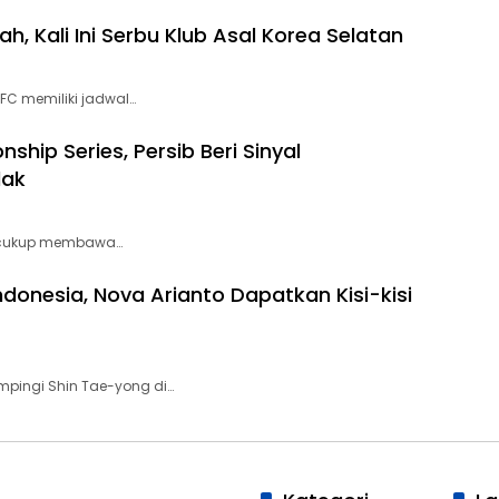
h, Kali Ini Serbu Klub Asal Korea Selatan
C memiliki jadwal…
hip Series, Persib Beri Sinyal
dak
b cukup membawa…
donesia, Nova Arianto Dapatkan Kisi-kisi
ingi Shin Tae-yong di…