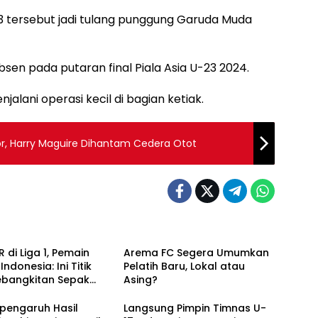
 tersebut jadi tulang punggung Garuda Muda
sen pada putaran final Piala Asia U-23 2024.
lani operasi kecil di bagian ketiak.
r, Harry Maguire Dihantam Cedera Otot
 di Liga 1, Pemain
Arema FC Segera Umumkan
ndonesia: Ini Titik
Pelatih Baru, Lokal atau
ebangkitan Sepak
Asing?
sional!
pengaruh Hasil
Langsung Pimpin Timnas U-