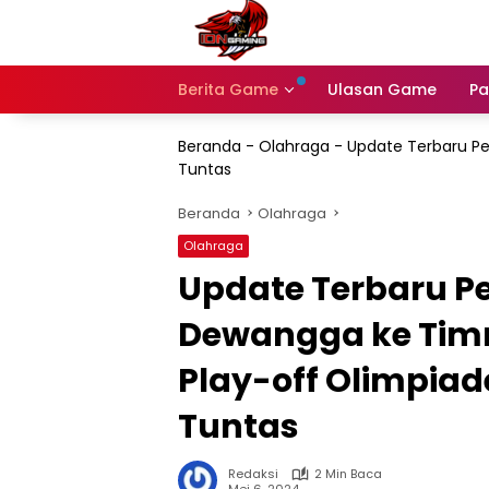
Langsung
ke
konten
Berita Game
Ulasan Game
Pa
Beranda
-
Olahraga
-
Update Terbaru Pe
Tuntas
Beranda
Olahraga
Olahraga
Update Terbaru P
Dewangga ke Timn
Play-off Olimpiad
Tuntas
Redaksi
2 Min Baca
Mei 6, 2024