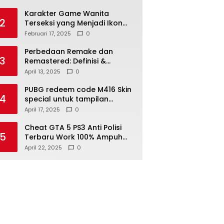
Karakter Game Wanita
2
Terseksi yang Menjadi Ikon
Populer
Februari 17, 2025
0
Perbedaan Remake dan
3
Remastered: Definisi &
Contoh Game Terkenal
April 13, 2025
0
PUBG redeem code M416 Skin
4
special untuk tampilan
menarik
April 17, 2025
0
Cheat GTA 5 PS3 Anti Polisi
5
Terbaru Work 100% Ampuh
Lengkap 2025
April 22, 2025
0