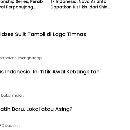
nship Series, Persib
17 Indonesia, Nova Arianto
nyal Perpanujang
Dapatkan Kisi-kisi dari Shin
k Bojan Hodak
Tae-yong
dzes Sulit Tampil di Laga Timnas
berpotensi menghadapi…
s Indonesia: Ini Titik Awal Kebangkitan
 bakal mulai…
ih Baru, Lokal atau Asing?
C saat ini…