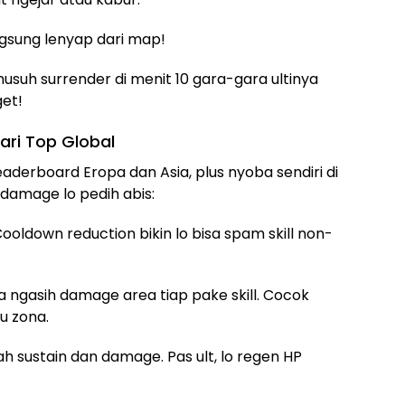
angsung lenyap dari map!
musuh surrender di menit 10 gara-gara ultinya
get!
dari Top Global
leaderboard Eropa dan Asia, plus nyoba sendiri di
n damage lo pedih abis:
Cooldown reduction bikin lo bisa spam skill non-
ya ngasih damage area tiap pake skill. Cocok
u zona.
h sustain dan damage. Pas ult, lo regen HP