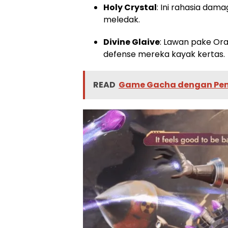
Holy Crystal
: Ini rahasia dam
meledak.
Divine Glaive
: Lawan pake Orac
defense mereka kayak kertas.
READ
Game Gacha dengan Pend