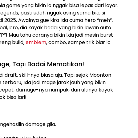
 game yang bikin lo nggak bisa lepas dari layar.
gends, pasti udah nggak asing sama Ixia, si
 di 2025. Awalnya gue kira Ixia cuma hero “meh”,
bal, bro, dia kayak badai yang bikin lawan auto
! Mau tahu caranya bikin Ixia jadi mesin burst
reng build,
emblem
, combo, sampe trik biar lo
age, Tapi Badai Mematikan!
 draft, skill-nya biasa aja. Tapi sejak Moonton
terbaru, Ixia jadi mage jarak jauh yang bikin
epet, damage-nya numpuk, dan ultinya kayak
 bisa lari!
ngehasilin damage gila.
at ngejar atau kabur.