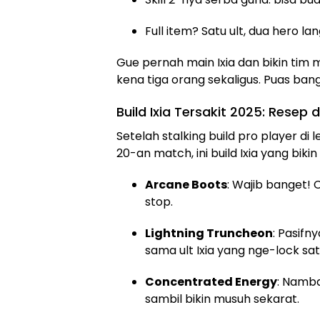
Full item? Satu ult, dua hero l
Gue pernah main Ixia dan bikin tim 
kena tiga orang sekaligus. Puas ban
Build Ixia Tersakit 2025: Resep 
Setelah stalking build pro player di 
20-an match, ini build Ixia yang biki
Arcane Boots
: Wajib banget! 
stop.
Lightning Truncheon
: Pasifn
sama ult Ixia yang nge-lock sat
Concentrated Energy
: Namba
sambil bikin musuh sekarat.