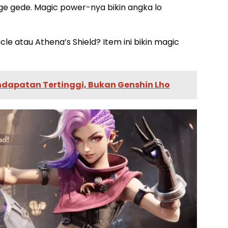
age gede. Magic power-nya bikin angka lo
le atau Athena’s Shield? Item ini bikin magic
apatan Tertinggi, Bukan Genshin Lho