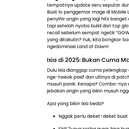
tempatnya update seru seputar dunia
Buat lo penggemar mage di Mobile Le
penyihir angin yang lagi hits banget
tapi setelah nyoba build dari top glo
recall sebelum sempat ngetik “GGWP”
yang ditakutin? Yuk, kita bongkar ba
ngedominasi Land of Dawn!
Ixia di 2025: Bukan Cuma M
Dulu Ixia dianggap cuma pelengkap di
nge-tweak pasif dan ultinya di patch 
musuh panik. Kenapa? Combo-nya c
jebakan angin yang bikin musuh nggak
Apa yang bikin Ixia beda?
Nggak perlu deket-deket buat 
Skill 2-nya serba guna: bisa bu