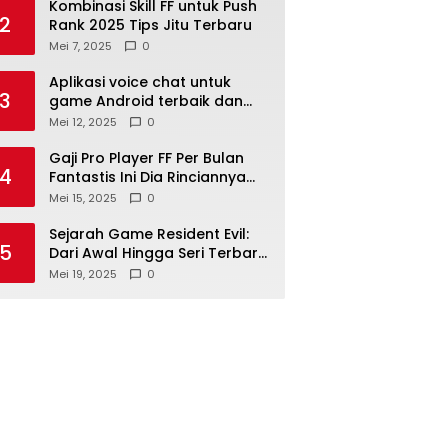
Kombinasi Skill FF untuk Push
2
Rank 2025 Tips Jitu Terbaru
Mei 7, 2025
0
Aplikasi voice chat untuk
3
game Android terbaik dan
paling lancar
Mei 12, 2025
0
Gaji Pro Player FF Per Bulan
4
Fantastis Ini Dia Rinciannya
Kini
Mei 15, 2025
0
Sejarah Game Resident Evil:
5
Dari Awal Hingga Seri Terbaru
Kini
Mei 19, 2025
0