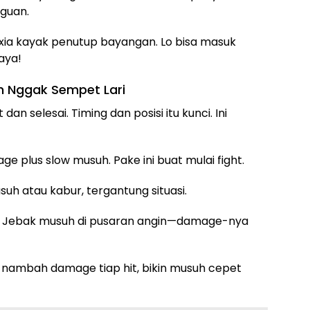
gguan.
n Ixia kayak penutup bayangan. Lo bisa masuk
aya!
uh Nggak Sempet Lari
an selesai. Timing dan posisi itu kunci. Ini
e plus slow musuh. Pake ini buat mulai fight.
suh atau kabur, tergantung situasi.
: Jebak musuh di pusaran angin—damage-nya
xia nambah damage tiap hit, bikin musuh cepet