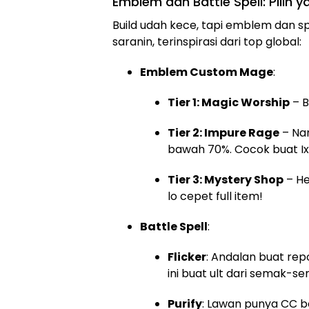
Emblem dan Battle Spell: Pilih y
Build udah kece, tapi emblem dan spe
saranin, terinspirasi dari top global:
Emblem Custom Mage
:
Tier 1: Magic Worship
– B
Tier 2: Impure Rage
– Na
bawah 70%. Cocok buat Ixia
Tier 3: Mystery Shop
– He
lo cepet full item!
Battle Spell
:
Flicker
: Andalan buat repo
ini buat ult dari semak-
Purify
: Lawan punya CC b