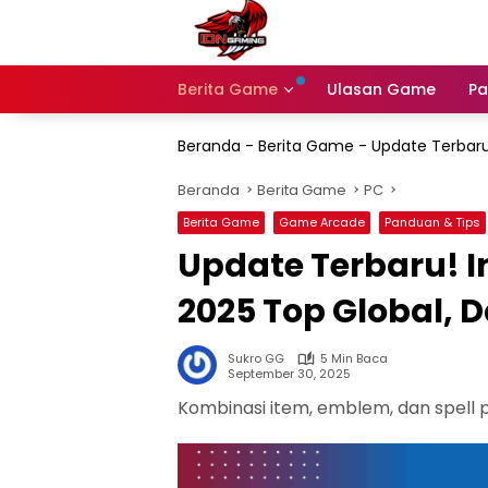
Langsung
ke
konten
Berita Game
Ulasan Game
Pa
Beranda
-
Berita Game
-
Update Terbaru!
Beranda
Berita Game
PC
Berita Game
Game Arcade
Panduan & Tips
Update Terbaru! In
2025 Top Global, 
Sukro GG
5 Min Baca
September 30, 2025
Kombinasi item, emblem, dan spell 