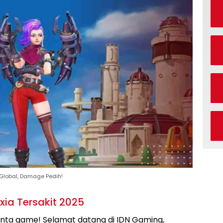
p Global, Damage Pedih!
Ixia Tersakit 2025
inta game! Selamat datang di IDN Gaming,