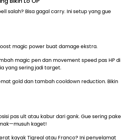
ang Bikin Lo OP
ll salah? Bisa gagal carry. Ini setup yang gue
oost magic power buat damage ekstra.
mbah magic pen dan movement speed pas HP di
 yang sering jadi target.
mat gold dan tambah cooldown reduction. Bikin
sisi pas ult atau kabur dari gank. Gue sering pake
semak—musuh kaget!
erat kayak Tigreal atau Franco? Ini penyelamat