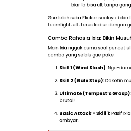
biar lo bisa ult tanpa gan
Gue lebih suka Flicker soalnya biki
teamfight, ult, terus kabur dengan g
Combo Rahasia Ixia: Bikin Mus
Main Ixia nggak cuma soal pencet ult d
combo yang selalu gue pake:
Skill 1 (Wind Slash)
: Nge-damag
Skill 2 (Gale Step)
: Deketin mu
Ultimate (Tempest’s Grasp)
brutal!
Basic Attack + Skill 1
: Pasif I
ambyar.