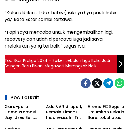
“Kalau dibilang tidak habis (fisiknya) ya pasti habis
ya,” kata Ester sambi tertawa.
“Tapi saya mencoba untuk mengembalikan lagi,
recovery dan udah dipercaya juga jadi saya
melakukan yang terbaik,” tegasnya.
Top Skor Proliga 2024 – Spiker Jebolan Liga Italia Jadi
Saingan Baru Rivan, Megawati Merangkak Naik
Pos Terkait
Gara-gara
Ada VAR di Liga 1,
Arema FC Segera
Como Promosi,
Pemain Timnas
Umumkan Pelatih
Jay Idzes Sulit
Indonesia: Ini Titik
Baru, Lokal atau
Tampil di Laga
Awal
Asing?
Timnas
Kebangkitan