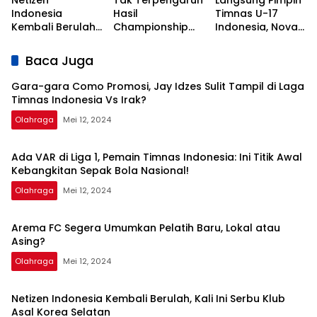
Netizen
Tak Terpengaruh
Langsung Pimpin
Indonesia Vs
Sepak Bola
Indonesia
Hasil
Timnas U-17
Irak?
Nasional!
Kembali Berulah,
Championship
Indonesia, Nova
Kali Ini Serbu Klub
Series, Persib Beri
Arianto
Asal Korea
Sinyal
Dapatkan Kisi-
Baca Juga
Selatan
Perpanujang
kisi dari Shin Tae-
Kontrak Bojan
yong
Gara-gara Como Promosi, Jay Idzes Sulit Tampil di Laga
Hodak
Timnas Indonesia Vs Irak?
Olahraga
Mei 12, 2024
Ada VAR di Liga 1, Pemain Timnas Indonesia: Ini Titik Awal
Kebangkitan Sepak Bola Nasional!
Olahraga
Mei 12, 2024
Arema FC Segera Umumkan Pelatih Baru, Lokal atau
Asing?
Olahraga
Mei 12, 2024
Netizen Indonesia Kembali Berulah, Kali Ini Serbu Klub
Asal Korea Selatan