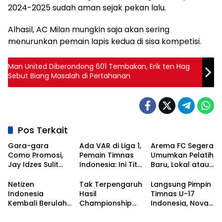
2024-2025 sudah aman sejak pekan lalu.
Alhasil, AC Milan mungkin saja akan sering
menurunkan pemain lapis kedua di sisa kompetisi.
Man United Diberondong 601 Tembakan, Erik ten Hag
Sebut Biang Masalah di Pertahanan
Pos Terkait
Gara-gara
Ada VAR di Liga 1,
Arema FC Segera
Como Promosi,
Pemain Timnas
Umumkan Pelatih
Jay Idzes Sulit
Indonesia: Ini Titik
Baru, Lokal atau
Tampil di Laga
Awal
Asing?
Timnas
Kebangkitan
Netizen
Tak Terpengaruh
Langsung Pimpin
Indonesia Vs
Sepak Bola
Indonesia
Hasil
Timnas U-17
Irak?
Nasional!
Kembali Berulah,
Championship
Indonesia, Nova
Kali Ini Serbu Klub
Series, Persib Beri
Arianto