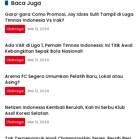
Asal Korea
Sinyal
Dapatkan Kisi-
Baca Juga
Selatan
Perpanujang
kisi dari Shin Tae-
Kontrak Bojan
yong
Gara-gara Como Promosi, Jay Idzes Sulit Tampil di Laga
Hodak
Timnas Indonesia Vs Irak?
Olahraga
Mei 12, 2024
Ada VAR di Liga 1, Pemain Timnas Indonesia: Ini Titik Awal
Kebangkitan Sepak Bola Nasional!
Olahraga
Mei 12, 2024
Arema FC Segera Umumkan Pelatih Baru, Lokal atau
Asing?
Olahraga
Mei 12, 2024
Netizen Indonesia Kembali Berulah, Kali Ini Serbu Klub
Asal Korea Selatan
Olahraga
Mei 12, 2024
Tak Terpengaruh Hasil Championship Series, Persib Beri