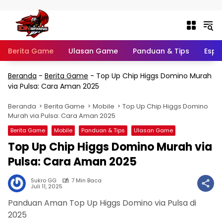
Langsung ke konten
Berita Game
Ulasan Game
Panduan & Tips
Espo
Beranda
-
Berita Game
-
Top Up Chip Higgs Domino Murah
via Pulsa: Cara Aman 2025
Beranda
Berita Game
Mobile
Top Up Chip Higgs Domino
Murah via Pulsa: Cara Aman 2025
Berita Game
Mobile
Panduan & Tips
Ulasan Game
Top Up Chip Higgs Domino Murah via
Pulsa: Cara Aman 2025
Sukro GG
7 Min Baca
Juli 11, 2025
Panduan Aman Top Up Higgs Domino via Pulsa di
2025