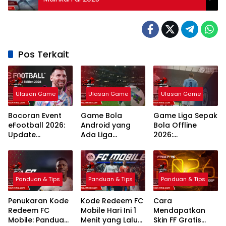
Pos Terkait
Ulasan Game
Ulasan Game
Ulasan Game
Bocoran Event
Game Bola
Game Liga Sepak
eFootball 2026:
Android yang
Bola Offline
Update
Ada Liga
2026:
Campaign
Indonesia: 7
Rekomendasi
Terlengkap dan
Pilihan Terbaik
Terbaik Grafik
Jadwal
Realistis
Panduan & Tips
Panduan & Tips
Panduan & Tips
Penukaran Kode
Kode Redeem FC
Cara
Redeem FC
Mobile Hari Ini 1
Mendapatkan
Mobile: Panduan
Menit yang Lalu
Skin FF Gratis