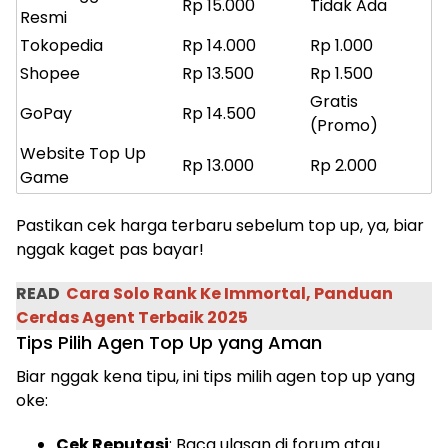
Rp 15.000
Tidak Ada
Resmi
Tokopedia
Rp 14.000
Rp 1.000
Shopee
Rp 13.500
Rp 1.500
Gratis
GoPay
Rp 14.500
(Promo)
Website Top Up
Rp 13.000
Rp 2.000
Game
Pastikan cek harga terbaru sebelum top up, ya, biar
nggak kaget pas bayar!
READ
Cara Solo Rank Ke Immortal, Panduan
Cerdas Agent Terbaik 2025
Tips Pilih Agen Top Up yang Aman
Biar nggak kena tipu, ini tips milih agen top up yang
oke:
Cek Reputasi
: Baca ulasan di forum atau