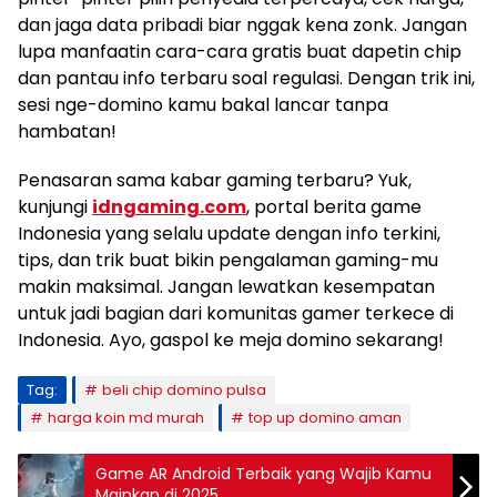
dan jaga data pribadi biar nggak kena zonk. Jangan
lupa manfaatin cara-cara gratis buat dapetin chip
dan pantau info terbaru soal regulasi. Dengan trik ini,
sesi nge-domino kamu bakal lancar tanpa
hambatan!
Penasaran sama kabar gaming terbaru? Yuk,
kunjungi
idngaming.com
, portal berita game
Indonesia yang selalu update dengan info terkini,
tips, dan trik buat bikin pengalaman gaming-mu
makin maksimal. Jangan lewatkan kesempatan
untuk jadi bagian dari komunitas gamer terkece di
Indonesia. Ayo, gaspol ke meja domino sekarang!
Tag:
beli chip domino pulsa
harga koin md murah
top up domino aman
Game AR Android Terbaik yang Wajib Kamu
Mainkan di 2025