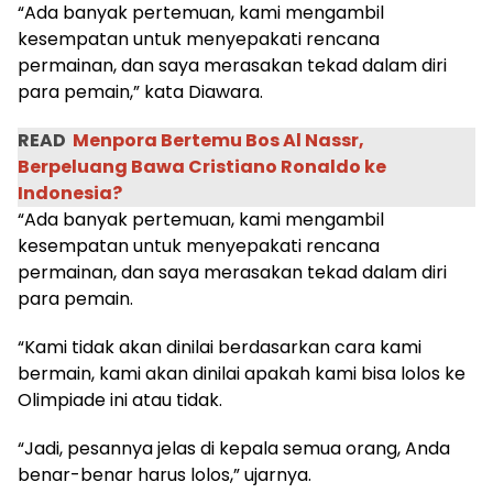
“Ada banyak pertemuan, kami mengambil
kesempatan untuk menyepakati rencana
permainan, dan saya merasakan tekad dalam diri
para pemain,” kata Diawara.
READ
Menpora Bertemu Bos Al Nassr,
Berpeluang Bawa Cristiano Ronaldo ke
Indonesia?
“Ada banyak pertemuan, kami mengambil
kesempatan untuk menyepakati rencana
permainan, dan saya merasakan tekad dalam diri
para pemain.
“Kami tidak akan dinilai berdasarkan cara kami
bermain, kami akan dinilai apakah kami bisa lolos ke
Olimpiade ini atau tidak.
“Jadi, pesannya jelas di kepala semua orang, Anda
benar-benar harus lolos,” ujarnya.