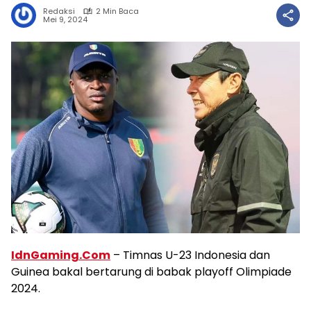
Redaksi
2 Min Baca
Mei 9, 2024
IdnGaming.Com
– Timnas U-23 Indonesia dan
Guinea bakal bertarung di babak playoff Olimpiade
2024.