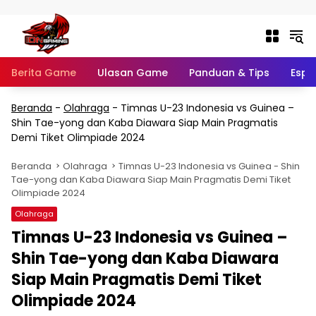
Langsung ke konten
Berita Game
Ulasan Game
Panduan & Tips
Espo
Beranda
-
Olahraga
-
Timnas U-23 Indonesia vs Guinea –
Shin Tae-yong dan Kaba Diawara Siap Main Pragmatis
Demi Tiket Olimpiade 2024
Beranda
Olahraga
Timnas U-23 Indonesia vs Guinea - Shin
Tae-yong dan Kaba Diawara Siap Main Pragmatis Demi Tiket
Olimpiade 2024
Olahraga
Timnas U-23 Indonesia vs Guinea –
Shin Tae-yong dan Kaba Diawara
Siap Main Pragmatis Demi Tiket
Olimpiade 2024