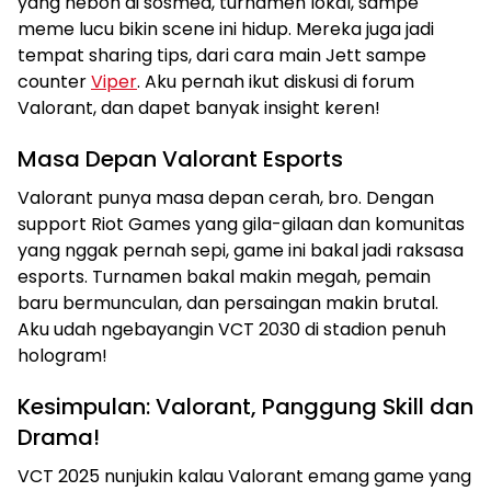
yang heboh di sosmed, turnamen lokal, sampe
meme lucu bikin scene ini hidup. Mereka juga jadi
tempat sharing tips, dari cara main Jett sampe
counter
Viper
. Aku pernah ikut diskusi di forum
Valorant, dan dapet banyak insight keren!
Masa Depan Valorant Esports
Valorant punya masa depan cerah, bro. Dengan
support Riot Games yang gila-gilaan dan komunitas
yang nggak pernah sepi, game ini bakal jadi raksasa
esports. Turnamen bakal makin megah, pemain
baru bermunculan, dan persaingan makin brutal.
Aku udah ngebayangin VCT 2030 di stadion penuh
hologram!
Kesimpulan: Valorant, Panggung Skill dan
Drama!
VCT 2025 nunjukin kalau Valorant emang game yang