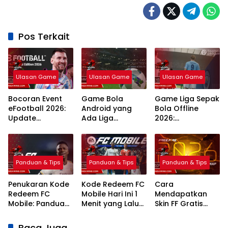
Pos Terkait
Ulasan Game
Ulasan Game
Ulasan Game
Bocoran Event
Game Bola
Game Liga Sepak
eFootball 2026:
Android yang
Bola Offline
Update
Ada Liga
2026:
Campaign
Indonesia: 7
Rekomendasi
Terlengkap dan
Pilihan Terbaik
Terbaik Grafik
Jadwal
Realistis
Panduan & Tips
Panduan & Tips
Panduan & Tips
Penukaran Kode
Kode Redeem FC
Cara
Redeem FC
Mobile Hari Ini 1
Mendapatkan
Mobile: Panduan
Menit yang Lalu
Skin FF Gratis
Lengkap Terbaru
2026 Klaim
Terbaru 2026:
2026
Hadiah Gratis
Panduan
Baca Juga