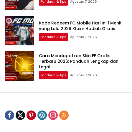
Panduan & Tips
Agustus 7, 2026
Kode Redeem FC Mobile Hari Ini 1 Menit
yang Lalu 2026 Klaim Hadiah Gratis
Panduan & Tips
Agustus 7, 2026
Cara Mendapatkan Skin FF Gratis
Terbaru 2026: Panduan Lengkap dan
Legal
Panduan & Tips
Agustus 7, 2026