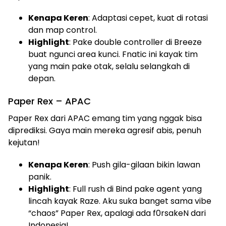
Kenapa Keren
: Adaptasi cepet, kuat di rotasi
dan map control.
Highlight
: Pake double controller di Breeze
buat ngunci area kunci. Fnatic ini kayak tim
yang main pake otak, selalu selangkah di
depan.
Paper Rex – APAC
Paper Rex dari APAC emang tim yang nggak bisa
diprediksi. Gaya main mereka agresif abis, penuh
kejutan!
Kenapa Keren
: Push gila-gilaan bikin lawan
panik.
Highlight
: Full rush di Bind pake agent yang
lincah kayak Raze. Aku suka banget sama vibe
“chaos” Paper Rex, apalagi ada f0rsakeN dari
Indonesia!