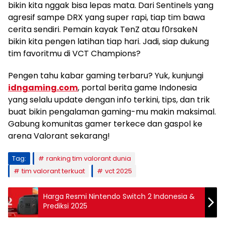
bikin kita nggak bisa lepas mata. Dari Sentinels yang
agresif sampe DRX yang super rapi, tiap tim bawa
cerita sendiri. Pemain kayak TenZ atau f0rsakeN
bikin kita pengen latihan tiap hari. Jadi, siap dukung
tim favoritmu di VCT Champions?
Pengen tahu kabar gaming terbaru? Yuk, kunjungi
idngaming.com
, portal berita game Indonesia
yang selalu update dengan info terkini, tips, dan trik
buat bikin pengalaman gaming-mu makin maksimal.
Gabung komunitas gamer terkece dan gaspol ke
arena Valorant sekarang!
Tag:
ranking tim valorant dunia
tim valorant terkuat
vct 2025
Harga Resmi Nintendo Switch 2 Indonesia &
Prediksi 2025