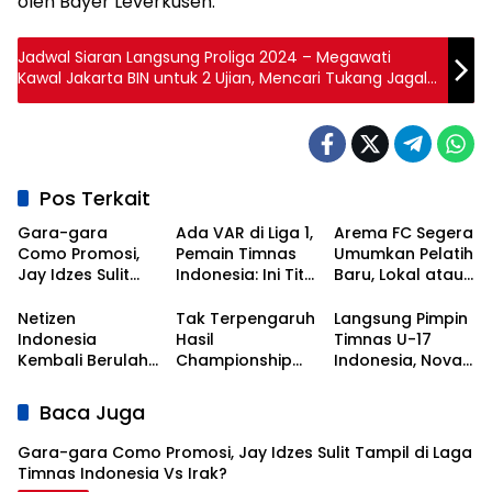
oleh Bayer Leverkusen.
Jadwal Siaran Langsung Proliga 2024 – Megawati
Kawal Jakarta BIN untuk 2 Ujian, Mencari Tukang Jagal
Popsivo Polwan
Pos Terkait
Gara-gara
Ada VAR di Liga 1,
Arema FC Segera
Como Promosi,
Pemain Timnas
Umumkan Pelatih
Jay Idzes Sulit
Indonesia: Ini Titik
Baru, Lokal atau
Tampil di Laga
Awal
Asing?
Timnas
Kebangkitan
Netizen
Tak Terpengaruh
Langsung Pimpin
Indonesia Vs
Sepak Bola
Indonesia
Hasil
Timnas U-17
Irak?
Nasional!
Kembali Berulah,
Championship
Indonesia, Nova
Kali Ini Serbu Klub
Series, Persib Beri
Arianto
Asal Korea
Sinyal
Dapatkan Kisi-
Baca Juga
Selatan
Perpanujang
kisi dari Shin Tae-
Kontrak Bojan
yong
Gara-gara Como Promosi, Jay Idzes Sulit Tampil di Laga
Hodak
Timnas Indonesia Vs Irak?