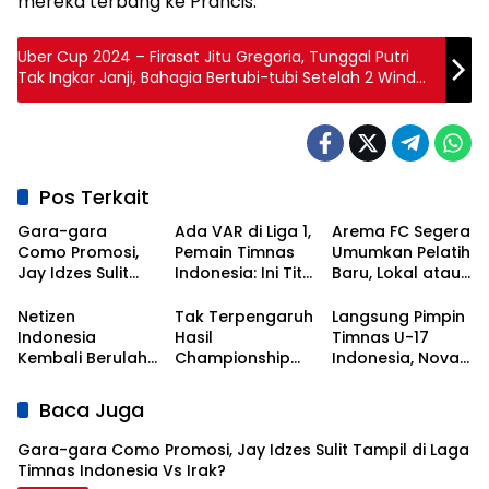
mereka terbang ke Prancis.
Uber Cup 2024 – Firasat Jitu Gregoria, Tunggal Putri
Tak Ingkar Janji, Bahagia Bertubi-tubi Setelah 2 Windu
Menanti
Pos Terkait
Gara-gara
Ada VAR di Liga 1,
Arema FC Segera
Como Promosi,
Pemain Timnas
Umumkan Pelatih
Jay Idzes Sulit
Indonesia: Ini Titik
Baru, Lokal atau
Tampil di Laga
Awal
Asing?
Timnas
Kebangkitan
Netizen
Tak Terpengaruh
Langsung Pimpin
Indonesia Vs
Sepak Bola
Indonesia
Hasil
Timnas U-17
Irak?
Nasional!
Kembali Berulah,
Championship
Indonesia, Nova
Kali Ini Serbu Klub
Series, Persib Beri
Arianto
Asal Korea
Sinyal
Dapatkan Kisi-
Baca Juga
Selatan
Perpanujang
kisi dari Shin Tae-
Kontrak Bojan
yong
Gara-gara Como Promosi, Jay Idzes Sulit Tampil di Laga
Hodak
Timnas Indonesia Vs Irak?