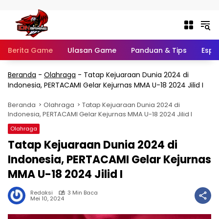
Langsung ke konten
Berita Game
Ulasan Game
Panduan & Tips
Espo
Beranda
-
Olahraga
-
Tatap Kejuaraan Dunia 2024 di
Indonesia, PERTACAMI Gelar Kejurnas MMA U-18 2024 Jilid I
Beranda
Olahraga
Tatap Kejuaraan Dunia 2024 di
Indonesia, PERTACAMI Gelar Kejurnas MMA U-18 2024 Jilid I
Olahraga
Tatap Kejuaraan Dunia 2024 di
Indonesia, PERTACAMI Gelar Kejurnas
MMA U-18 2024 Jilid I
Redaksi
3 Min Baca
Mei 10, 2024