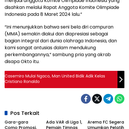
menjadi anggota Komite Olimpiade Indonesia yang
disahkan melalui Rapat Anggota Komite Olimpiade
Indonesia pada 8 Maret 2024 lalu.”
“Ini menunjukkan bahwa seni bela diri campuran
(MMA) semakin diakui dan diapresiasi sebagai
bagian integral dari dunia olahraga Indonesia, dan
kami sangat antusias dalam mendukung
perkembangannya,” sambung pria yang akrab
disapa Okto itu.
Casemiro Mulai Ngaco, Man United Bidik Adik Kelas
Cristiano Ronaldo
Pos Terkait
Gara-gara
Ada VAR di Liga 1,
Arema FC Segera
Como Promosi,
Pemain Timnas
Umumkan Pelatih