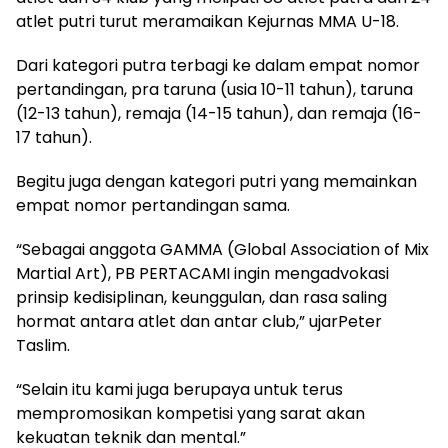
atlet putri turut meramaikan Kejurnas MMA U-18.
Dari kategori putra terbagi ke dalam empat nomor
pertandingan, pra taruna (usia 10-11 tahun), taruna
(12-13 tahun), remaja (14-15 tahun), dan remaja (16-
17 tahun).
Begitu juga dengan kategori putri yang memainkan
empat nomor pertandingan sama.
“Sebagai anggota GAMMA (Global Association of Mix
Martial Art), PB PERTACAMI ingin mengadvokasi
prinsip kedisiplinan, keunggulan, dan rasa saling
hormat antara atlet dan antar club,” ujarPeter
Taslim.
“Selain itu kami juga berupaya untuk terus
mempromosikan kompetisi yang sarat akan
kekuatan teknik dan mental.”