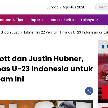
Jumat, 7 Agustus 2026
nduan & Tips
Esports
Indeks Berita
Lainnya
tt dan Justin Hubner, Ini 22 Pemain Timnas U-23 Indonesia unt
tt dan Justin Hubner,
nas U-23 Indonesia untuk
am Ini