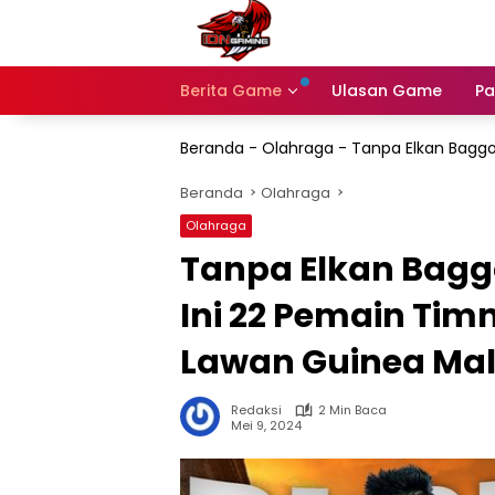
Langsung
ke
konten
Berita Game
Ulasan Game
Pa
Beranda
-
Olahraga
-
Tanpa Elkan Baggo
Beranda
Olahraga
Olahraga
Tanpa Elkan Baggo
Ini 22 Pemain Tim
Lawan Guinea Mal
Redaksi
2 Min Baca
Mei 9, 2024