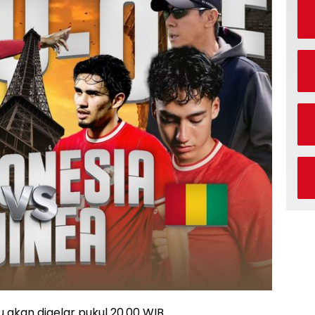
 akan digelar pukul 20.00 WIB.