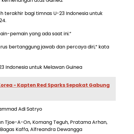
h kemenangan atas Guinea.
ah terakhir bagi timnas U-23 Indonesia untuk
24.
n-pemain yang ada saat ini.”
rus bertanggung jawab dan percaya diri,” kata
23 Indonesia untuk Melawan Guinea
 Korea - Kapten Red Sparks Sepakat Gabung
uhammad Adi Satryo
an Tjoe-A-On, Komang Teguh, Pratama Arhan,
, Bagas Kaffa, Alfreandra Dewangga