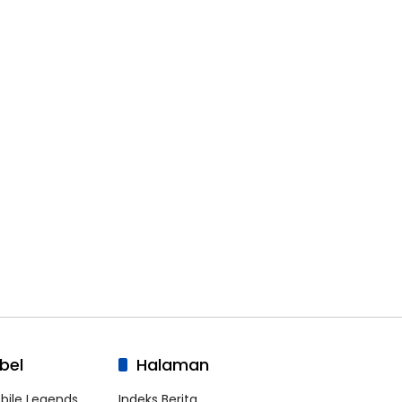
bel
Halaman
bile Legends
Indeks Berita