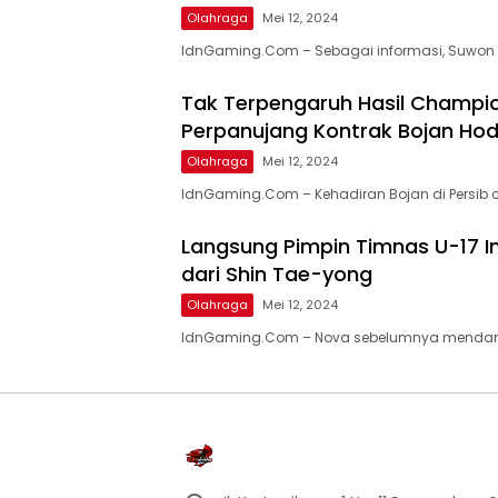
Olahraga
Mei 12, 2024
IdnGaming.Com – Sebagai informasi, Suwon F
Tak Terpengaruh Hasil Champions
Perpanujang Kontrak Bojan Ho
Olahraga
Mei 12, 2024
IdnGaming.Com – Kehadiran Bojan di Persi
Langsung Pimpin Timnas U-17 In
dari Shin Tae-yong
Olahraga
Mei 12, 2024
IdnGaming.Com – Nova sebelumnya mendamp