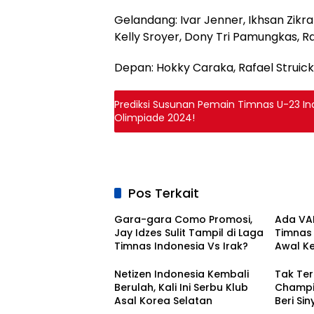
Gelandang: Ivar Jenner, Ikhsan Zikr
Kelly Sroyer, Dony Tri Pamungkas, R
Depan: Hokky Caraka, Rafael Strui
Prediksi Susunan Pemain Timnas U-23 Ind
Olimpiade 2024!
Pos Terkait
Gara-gara Como Promosi,
Ada VAR
Jay Idzes Sulit Tampil di Laga
Timnas I
Timnas Indonesia Vs Irak?
Awal K
Bola Na
Netizen Indonesia Kembali
Tak Ter
Berulah, Kali Ini Serbu Klub
Champio
Asal Korea Selatan
Beri Si