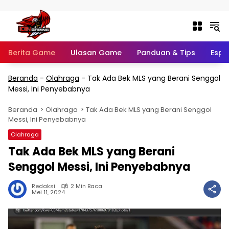
Langsung ke konten
Berita Game
Ulasan Game
Panduan & Tips
Espo
Beranda
-
Olahraga
-
Tak Ada Bek MLS yang Berani Senggol
Messi, Ini Penyebabnya
Beranda
Olahraga
Tak Ada Bek MLS yang Berani Senggol
Messi, Ini Penyebabnya
Olahraga
Tak Ada Bek MLS yang Berani
Senggol Messi, Ini Penyebabnya
Redaksi
2 Min Baca
Mei 11, 2024