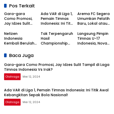
Pos Terkait
Gara-gara
Ada VAR di Liga 1,
Arema FC Segera
Como Promosi,
Pemain Timnas
Umumkan Pelatih
Jay Idzes Sulit
Indonesia: Ini Titik
Baru, Lokal atau
Tampil di Laga
Awal
Asing?
Timnas
Kebangkitan
Netizen
Tak Terpengaruh
Langsung Pimpin
Indonesia Vs
Sepak Bola
Indonesia
Hasil
Timnas U-17
Irak?
Nasional!
Kembali Berulah,
Championship
Indonesia, Nova
Kali Ini Serbu Klub
Series, Persib Beri
Arianto
Asal Korea
Sinyal
Dapatkan Kisi-
Baca Juga
Selatan
Perpanujang
kisi dari Shin Tae-
Kontrak Bojan
yong
Gara-gara Como Promosi, Jay Idzes Sulit Tampil di Laga
Hodak
Timnas Indonesia Vs Irak?
Olahraga
Mei 12, 2024
Ada VAR di Liga 1, Pemain Timnas Indonesia: Ini Titik Awal
Kebangkitan Sepak Bola Nasional!
Olahraga
Mei 12, 2024