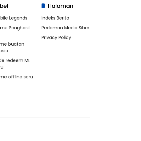
bel
Halaman
bile Legends
Indeks Berita
me Penghasil
Pedoman Media Siber
Privacy Policy
me buatan
esia
de redeem ML
ru
me offline seru