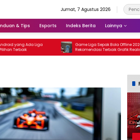
Jumat, 7 Agustus 2026
nduan & Tips
Esports
Indeks Berita
Lainnya
d yang Ada Liga
Game Liga Sepak Bola Offline 2026:
n Terbaik
Rekomendasi Terbaik Grafik Realistis