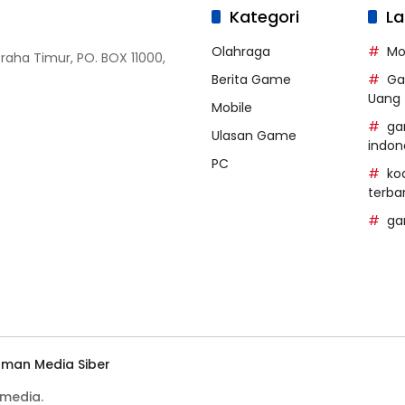
Kategori
La
Olahraga
Mo
Graha Timur, PO. BOX 11000,
Berita Game
Ga
Uang
Mobile
ga
Ulasan Game
indon
PC
ko
terba
ga
man Media Siber
media.