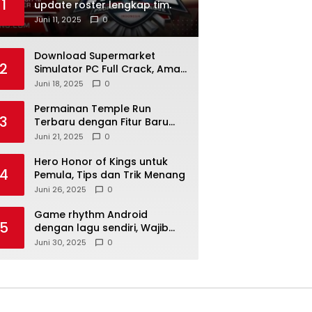
1
update roster lengkap tim.
Juni 11, 2025
0
Download Supermarket
2
Simulator PC Full Crack, Aman
di Sini
Juni 18, 2025
0
Permainan Temple Run
3
Terbaru dengan Fitur Baru
2025
Juni 21, 2025
0
Hero Honor of Kings untuk
4
Pemula, Tips dan Trik Menang
Juni 26, 2025
0
Game rhythm Android
5
dengan lagu sendiri, Wajib
Coba Nih!
Juni 30, 2025
0