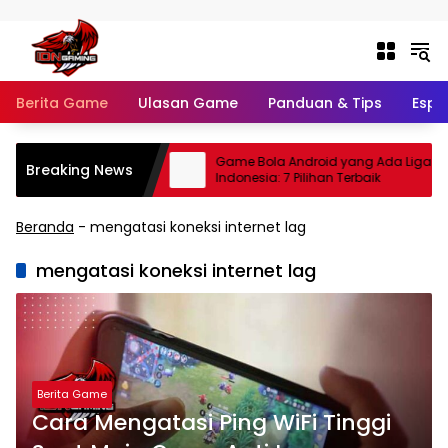
Langsung ke konten
Berita Game
Ulasan Game
Panduan & Tips
Espo
tball 2026: Update
Game Bola Android yang Ada Liga
Breaking News
kap dan Jadwal
Indonesia: 7 Pilihan Terbaik
Beranda
-
mengatasi koneksi internet lag
mengatasi koneksi internet lag
Berita Game
Cara Mengatasi Ping WiFi Tinggi