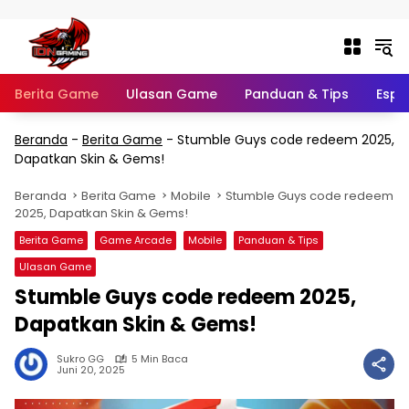
Langsung ke konten
Berita Game
Ulasan Game
Panduan & Tips
Espo
Beranda
-
Berita Game
-
Stumble Guys code redeem 2025,
Dapatkan Skin & Gems!
Beranda
Berita Game
Mobile
Stumble Guys code redeem
2025, Dapatkan Skin & Gems!
Berita Game
Game Arcade
Mobile
Panduan & Tips
Ulasan Game
Stumble Guys code redeem 2025,
Dapatkan Skin & Gems!
Sukro GG
5 Min Baca
Juni 20, 2025