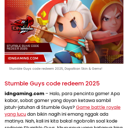
Stumble Guys code redeem 2025, Dapatkan Skin & Gems!
Stumble Guys code redeem 2025
idngaming.com
– Halo, para pencinta game! Apa
kabar, sobat gamer yang doyan ketawa sambil
jatuh-jatuhan di Stumble Guys?
Game battle royale
yang lucu
dan bikin nagih ini emang nggak ada
matinya. Nah, kali ini kita bakal ngobrolin soal kode
redeem Stumble Guys, khususnya yang katanya bisa