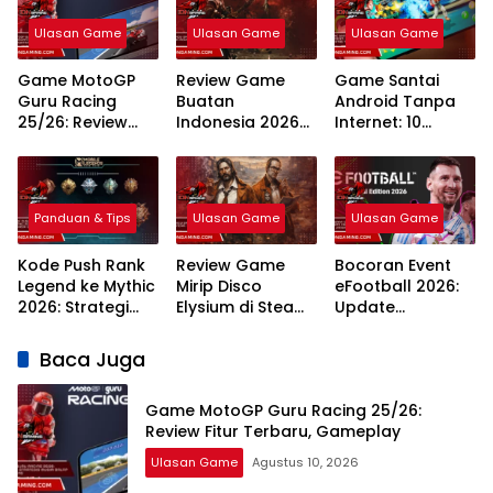
Ulasan Game
Ulasan Game
Ulasan Game
Game MotoGP
Review Game
Game Santai
Guru Racing
Buatan
Android Tanpa
25/26: Review
Indonesia 2026
Internet: 10
Fitur Terbaru,
Inovasi
Rekomendasi
Gameplay
Developer Lokal
Teratas Tahun
2026
Panduan & Tips
Ulasan Game
Ulasan Game
Kode Push Rank
Review Game
Bocoran Event
Legend ke Mythic
Mirip Disco
eFootball 2026:
2026: Strategi
Elysium di Steam:
Update
Meta dan
7 Rekomendasi
Campaign
Rahasia
RPG Naratif
Terlengkap dan
Baca Juga
Winstreak
Terbaik 2026
Jadwal
Terbaru
Game MotoGP Guru Racing 25/26:
Review Fitur Terbaru, Gameplay
Ulasan Game
Agustus 10, 2026