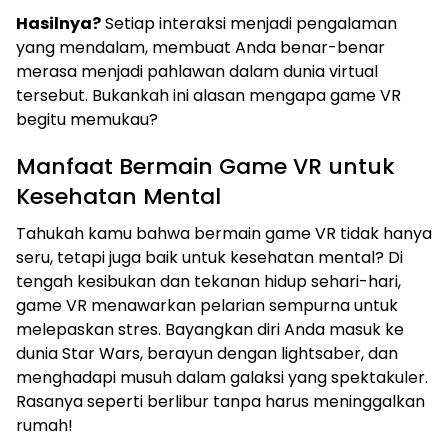
Hasilnya?
Setiap interaksi menjadi pengalaman
yang mendalam, membuat Anda benar-benar
merasa menjadi pahlawan dalam dunia virtual
tersebut. Bukankah ini alasan mengapa game VR
begitu memukau?
Manfaat Bermain Game VR untuk
Kesehatan Mental
Tahukah kamu bahwa bermain game VR tidak hanya
seru, tetapi juga baik untuk kesehatan mental? Di
tengah kesibukan dan tekanan hidup sehari-hari,
game VR menawarkan pelarian sempurna untuk
melepaskan stres. Bayangkan diri Anda masuk ke
dunia Star Wars, berayun dengan lightsaber, dan
menghadapi musuh dalam galaksi yang spektakuler.
Rasanya seperti berlibur tanpa harus meninggalkan
rumah!