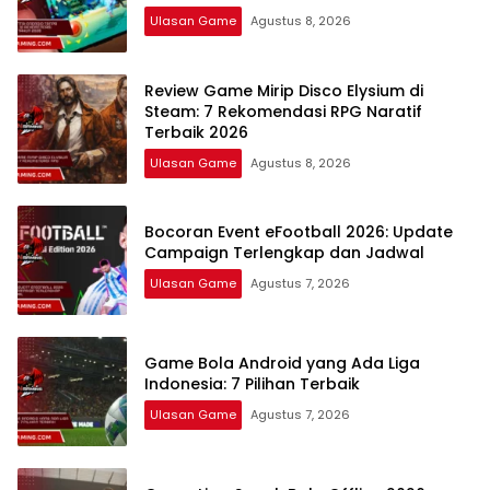
Ulasan Game
Agustus 8, 2026
Review Game Mirip Disco Elysium di
Steam: 7 Rekomendasi RPG Naratif
Terbaik 2026
Ulasan Game
Agustus 8, 2026
Bocoran Event eFootball 2026: Update
Campaign Terlengkap dan Jadwal
Ulasan Game
Agustus 7, 2026
Game Bola Android yang Ada Liga
Indonesia: 7 Pilihan Terbaik
Ulasan Game
Agustus 7, 2026