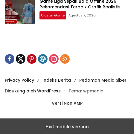
Game Liga Sepak Bola Offline 2026:
Rekomendasi Terbaik Grafik Realistis
Ulasan Game
Agustus 7, 2026
Privacy Policy
Indeks Berita
Pedoman Media Siber
Didukung oleh WordPress
-
Tema: wpmedia.
Versi Non AMP
Exit mobile version