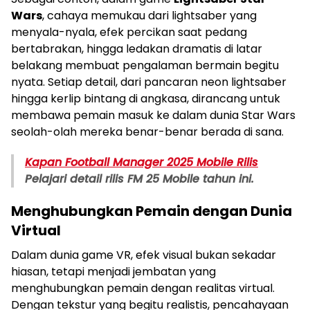
Wars
, cahaya memukau dari lightsaber yang
menyala-nyala, efek percikan saat pedang
bertabrakan, hingga ledakan dramatis di latar
belakang membuat pengalaman bermain begitu
nyata. Setiap detail, dari pancaran neon lightsaber
hingga kerlip bintang di angkasa, dirancang untuk
membawa pemain masuk ke dalam dunia Star Wars
seolah-olah mereka benar-benar berada di sana.
Kapan Football Manager 2025 Mobile Rilis
Pelajari detail rilis FM 25 Mobile tahun ini.
Menghubungkan Pemain dengan Dunia
Virtual
Dalam dunia game VR, efek visual bukan sekadar
hiasan, tetapi menjadi jembatan yang
menghubungkan pemain dengan realitas virtual.
Dengan tekstur yang begitu realistis, pencahayaan