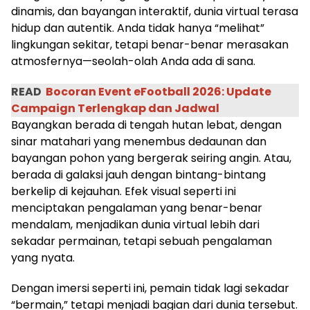
dinamis, dan bayangan interaktif, dunia virtual terasa
hidup dan autentik. Anda tidak hanya “melihat”
lingkungan sekitar, tetapi benar-benar merasakan
atmosfernya—seolah-olah Anda ada di sana.
READ
Bocoran Event eFootball 2026: Update
Campaign Terlengkap dan Jadwal
Bayangkan berada di tengah hutan lebat, dengan
sinar matahari yang menembus dedaunan dan
bayangan pohon yang bergerak seiring angin. Atau,
berada di galaksi jauh dengan bintang-bintang
berkelip di kejauhan. Efek visual seperti ini
menciptakan pengalaman yang benar-benar
mendalam, menjadikan dunia virtual lebih dari
sekadar permainan, tetapi sebuah pengalaman
yang nyata.
Dengan imersi seperti ini, pemain tidak lagi sekadar
“bermain,” tetapi menjadi bagian dari dunia tersebut.