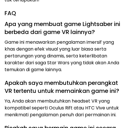
FAQ
Apa yang membuat game Lightsaber ini
berbeda dari game VR lainnya?
Game ini menawarkan pengalaman imersif yang
khas dengan efek visual yang luar biasa serta
pertarungan yang dinamis, serta keterlibatan
karakter dari saga Star Wars yang tidak akan Anda
temukan di game lainnya.
Apakah saya membutuhkan perangkat
VR tertentu untuk memainkan game ini?
Ya, Anda akan membutuhkan headset VR yang
kompatibel seperti Oculus Rift atau HTC Vive untuk
menikmati pengalaman penuh dari permainan ini.