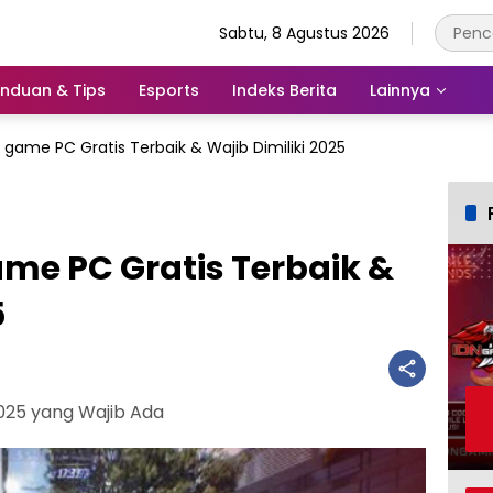
Sabtu, 8 Agustus 2026
nduan & Tips
Esports
Indeks Berita
Lainnya
 game PC Gratis Terbaik & Wajib Dimiliki 2025
me PC Gratis Terbaik &
5
025 yang Wajib Ada