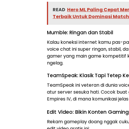
READ
Hero ML Paling Cepat Mem
Terbaik Untuk Dominasi Match
Mumble: Ringan dan Stabil
Kalau koneksi internet kamu pas-pa
voice chat ini super ringan, stabil,
gamer yang main game kompetitif k
ngelag.
TeamSpeak: Klasik Tapi Tetep K
TeamSpeak ini veteran di dunia voice
atur server sesuka hati. Cocok bua
Empires IV, di mana komunikasi jelas
Edit Video: Bikin Konten Gamin
Rekam gameplay doang nggak cukup,
edit video gratis ini: