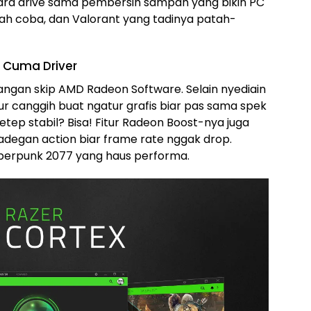
di hard drive sama pembersih sampah yang bikin PC
nah coba, dan Valorant yang tadinya patah-
i Cuma Driver
jangan skip AMD Radeon Software. Selain nyediain
itur canggih buat ngatur grafis biar pas sama spek
tetep stabil? Bisa! Fitur Radeon Boost-nya juga
 adegan action biar frame rate nggak drop.
erpunk 2077 yang haus performa.