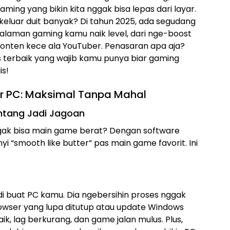
ming yang bikin kita nggak bisa lepas dari layar.
keluar duit banyak? Di tahun 2025, ada segudang
galaman gaming kamu naik level, dari nge-boost
onten kece ala YouTuber. Penasaran apa aja?
tis terbaik yang wajib kamu punya biar gaming
is!
r PC: Maksimal Tanpa Mahal
entang Jadi Jagoan
gak bisa main game berat? Dengan software
i “smooth like butter” pas main game favorit. Ini
adi buat PC kamu. Dia ngebersihin proses nggak
owser yang lupa ditutup atau update Windows
aik, lag berkurang, dan game jalan mulus. Plus,