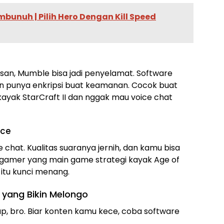
bunuh | Pilih Hero Dengan Kill Speed
san, Mumble bisa jadi penyelamat. Software
 dan punya enkripsi buat keamanan. Cocok buat
ayak StarCraft II dan nggak mau voice chat
ece
 chat. Kualitas suaranya jernih, dan kamu bisa
t gamer yang main game strategi kayak Age of
 itu kunci menang.
g yang Bikin Melongo
 bro. Biar konten kamu kece, coba software