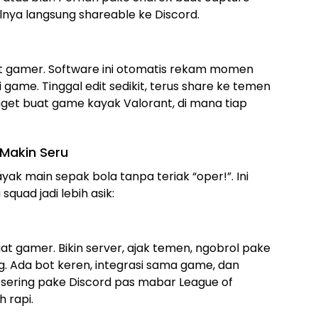
nya langsung shareable ke Discord.
uat gamer. Software ini otomatis rekam momen
i game. Tinggal edit sedikit, terus share ke temen
get buat game kayak Valorant, di mana tiap
 Makin Seru
yak main sepak bola tanpa teriak “oper!”. Ini
quad jadi lebih asik:
t gamer. Bikin server, ajak temen, ngobrol pake
 Ada bot keren, integrasi sama game, dan
 sering pake Discord pas mabar League of
h rapi.