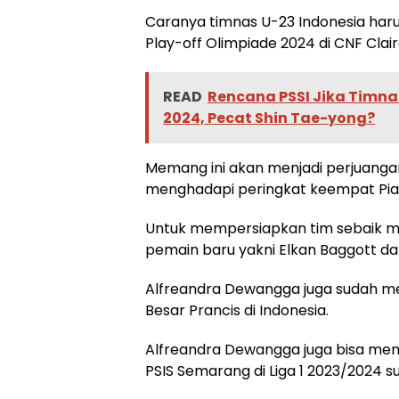
Caranya timnas U-23 Indonesia har
Play-off Olimpiade 2024 di CNF Clair
READ
Rencana PSSI Jika Timnas
2024, Pecat Shin Tae-yong?
Memang ini akan menjadi perjuangan
menghadapi peringkat keempat Piala
Untuk mempersiapkan tim sebaik m
pemain baru yakni Elkan Baggott d
Alfreandra Dewangga juga sudah m
Besar Prancis di Indonesia.
Alfreandra Dewangga juga bisa mem
PSIS Semarang di Liga 1 2023/2024 s