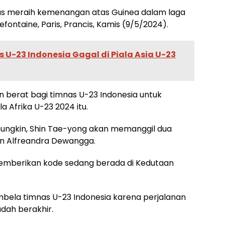
us meraih kemenangan atas Guinea dalam laga
efontaine, Paris, Prancis, Kamis (9/5/2024).
 U-23 Indonesia Gagal di Piala Asia U-23
 berat bagi timnas U-23 Indonesia untuk
 Afrika U-23 2024 itu.
ungkin, Shin Tae-yong akan memanggil dua
an Alfreandra Dewangga.
emberikan kode sedang berada di Kedutaan
bela timnas U-23 Indonesia karena perjalanan
udah berakhir.