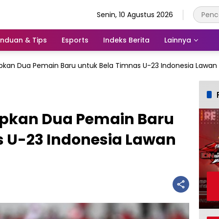
Senin, 10 Agustus 2026
nduan & Tips
Esports
Indeks Berita
Lainnya
pkan Dua Pemain Baru untuk Bela Timnas U-23 Indonesia Lawan
apkan Dua Pemain Baru
s U-23 Indonesia Lawan