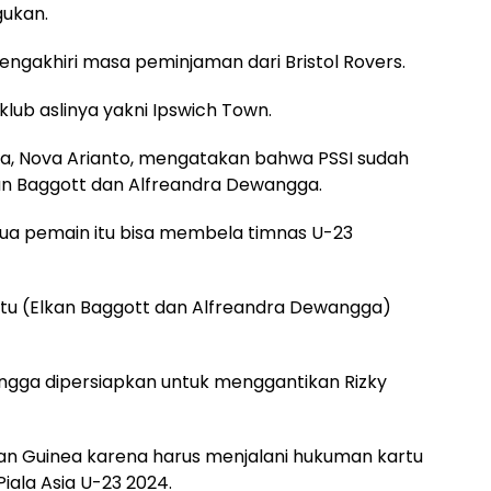
gukan.
engakhiri masa peminjaman dari Bristol Rovers.
klub aslinya yakni Ipswich Town.
sia, Nova Arianto, mengatakan bahwa PSSI sudah
an Baggott dan Alfreandra Dewangga.
dua pemain itu bisa membela timnas U-23
tu (Elkan Baggott dan Alfreandra Dewangga)
ngga dipersiapkan untuk menggantikan Rizky
wan Guinea karena harus menjalani hukuman kartu
Piala Asia U-23 2024.