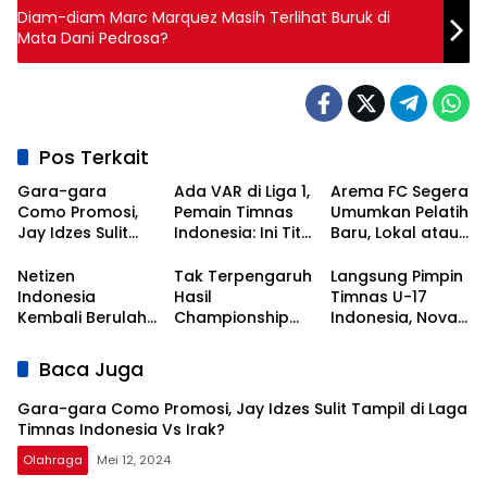
Diam-diam Marc Marquez Masih Terlihat Buruk di
Mata Dani Pedrosa?
Pos Terkait
Gara-gara
Ada VAR di Liga 1,
Arema FC Segera
Como Promosi,
Pemain Timnas
Umumkan Pelatih
Jay Idzes Sulit
Indonesia: Ini Titik
Baru, Lokal atau
Tampil di Laga
Awal
Asing?
Timnas
Kebangkitan
Netizen
Tak Terpengaruh
Langsung Pimpin
Indonesia Vs
Sepak Bola
Indonesia
Hasil
Timnas U-17
Irak?
Nasional!
Kembali Berulah,
Championship
Indonesia, Nova
Kali Ini Serbu Klub
Series, Persib Beri
Arianto
Asal Korea
Sinyal
Dapatkan Kisi-
Baca Juga
Selatan
Perpanujang
kisi dari Shin Tae-
Kontrak Bojan
yong
Gara-gara Como Promosi, Jay Idzes Sulit Tampil di Laga
Hodak
Timnas Indonesia Vs Irak?
Olahraga
Mei 12, 2024