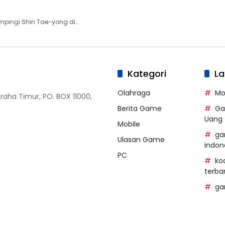
ingi Shin Tae-yong di…
Kategori
La
Olahraga
Mo
Graha Timur, PO. BOX 11000,
Berita Game
Ga
Uang
Mobile
ga
Ulasan Game
indon
PC
ko
terba
ga