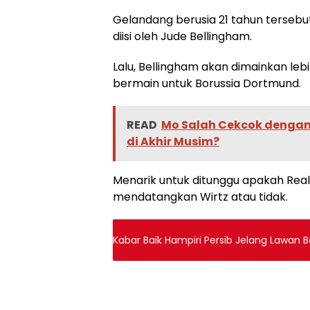
Gelandang berusia 21 tahun tersebu
diisi oleh Jude Bellingham.
Lalu, Bellingham akan dimainkan le
bermain untuk Borussia Dortmund.
READ
Mo Salah Cekcok dengan 
di Akhir Musim?
Menarik untuk ditunggu apakah Re
mendatangkan Wirtz atau tidak.
Kabar Baik Hampiri Persib Jelang Lawan Ba