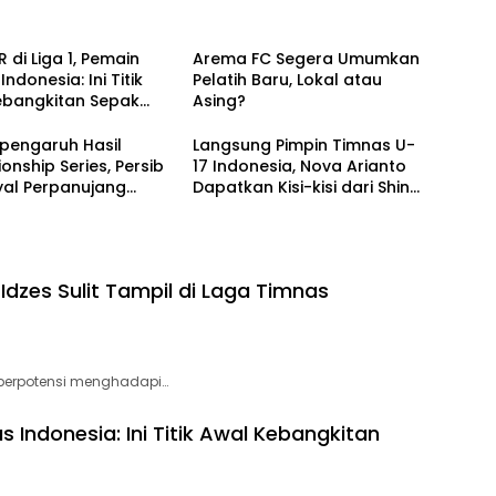
 di Liga 1, Pemain
Arema FC Segera Umumkan
ndonesia: Ini Titik
Pelatih Baru, Lokal atau
ebangkitan Sepak
Asing?
sional!
pengaruh Hasil
Langsung Pimpin Timnas U-
nship Series, Persib
17 Indonesia, Nova Arianto
nyal Perpanujang
Dapatkan Kisi-kisi dari Shin
k Bojan Hodak
Tae-yong
dzes Sulit Tampil di Laga Timnas
berpotensi menghadapi…
s Indonesia: Ini Titik Awal Kebangkitan