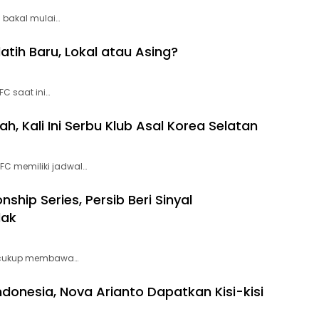
 bakal mulai…
ih Baru, Lokal atau Asing?
C saat ini…
h, Kali Ini Serbu Klub Asal Korea Selatan
C memiliki jadwal…
hip Series, Persib Beri Sinyal
dak
b cukup membawa…
donesia, Nova Arianto Dapatkan Kisi-kisi