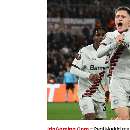
IdnGaming.Com
– Real Madrid me