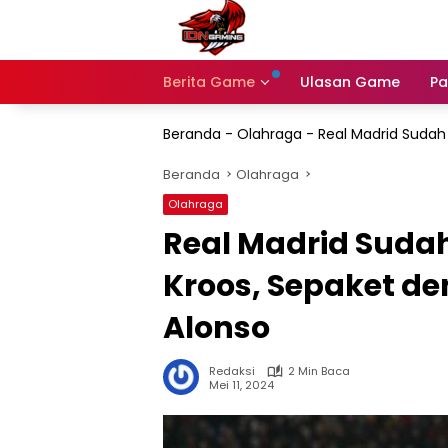
Langsung
ke
konten
Berita Game
Ulasan Game
Pa
Beranda
-
Olahraga
-
Real Madrid Sudah
Beranda
Olahraga
Olahraga
Real Madrid Sudah
Kroos, Sepaket d
Alonso
Redaksi
2 Min Baca
Mei 11, 2024