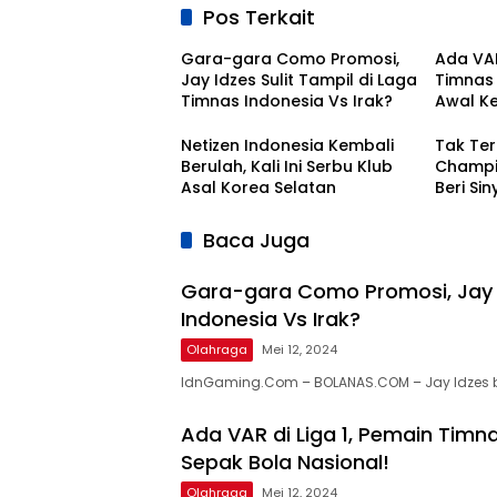
Pos Terkait
Gara-gara Como Promosi,
Ada VAR
Jay Idzes Sulit Tampil di Laga
Timnas I
Timnas Indonesia Vs Irak?
Awal K
Bola Na
Netizen Indonesia Kembali
Tak Ter
Berulah, Kali Ini Serbu Klub
Champio
Asal Korea Selatan
Beri Si
Kontra
Baca Juga
Gara-gara Como Promosi, Jay I
Indonesia Vs Irak?
Olahraga
Mei 12, 2024
IdnGaming.Com – BOLANAS.COM – Jay Idzes 
Ada VAR di Liga 1, Pemain Timna
Sepak Bola Nasional!
Olahraga
Mei 12, 2024