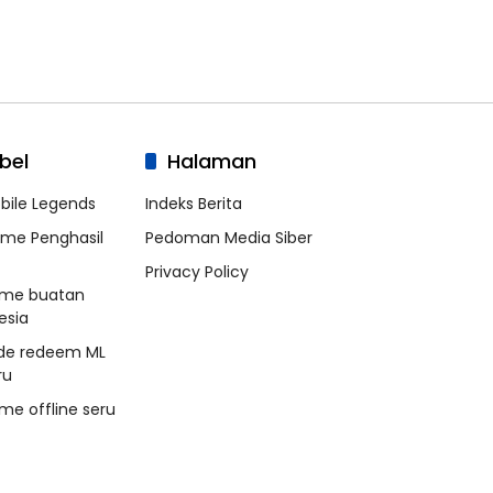
bel
Halaman
bile Legends
Indeks Berita
me Penghasil
Pedoman Media Siber
Privacy Policy
me buatan
esia
de redeem ML
ru
me offline seru