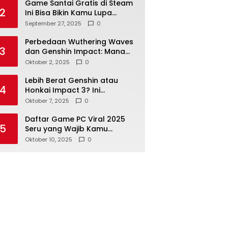
Game Santai Gratis di Steam
2
Ini Bisa Bikin Kamu Lupa
Waktu
September 27, 2025
0
Perbedaan Wuthering Waves
3
dan Genshin Impact: Mana
yang Lebih Baik?
Oktober 2, 2025
0
Lebih Berat Genshin atau
4
Honkai Impact 3? Ini
Perbandingan Speknya
Oktober 7, 2025
0
Daftar Game PC Viral 2025
5
Seru yang Wajib Kamu
Mainkan Sekarang!
Oktober 10, 2025
0