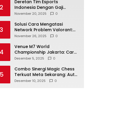
Deretan Tim Esports
2
Indonesia Dengan Gaji
Tertinggi Fantastis 2025
November 20, 2025
0
Solusi Cara Mengatasi
3
Network Problem Valorant:
Main Anti Lag!
November 26, 2025
0
Venue M7 World
4
Championship Jakarta: Cara
Akses ke Tennis Indoor & MPL
Desember 5, 2025
0
Arena
Combo Sinergi Magic Chess
5
Terkuat Meta Sekarang: Auto
Win Streak!
Desember 10, 2025
0