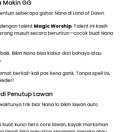
na Makin GG
nentuin seberapa gahar Nana di Land of Dawn.
dengan talent
Magic Worship
. Talent ini kasih
erang musuh secara beruntun—cocok buat Nana
baik. Bikin Nana bisa kabur dari bahaya atau
.
elamat berkali-kali pas kena gank. Tanpa spell ini,
eeder!
Jadi Penutup Lawan
aktunya trik biar Nana lo bikin lawan auto
 ini buat kunci hero core lawan, kayak marksman
ng tepat bisa nge-stop serangan mereka atau