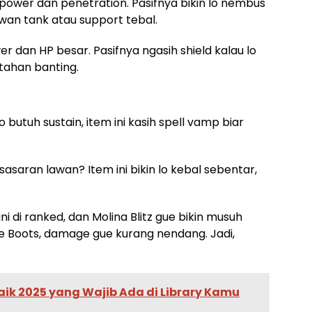
ower dan penetration. Pasifnya bikin lo nembus
wan tank atau support tebal.
er dan HP besar. Pasifnya ngasih shield kalau lo
tahan banting.
lo butuh sustain, item ini kasih spell vamp biar
i sasaran lawan? Item ini bikin lo kebal sebentar,
ni di ranked, dan Molina Blitz gue bikin musuh
ne Boots, damage gue kurang nendang. Jadi,
ik 2025 yang Wajib Ada di Library Kamu