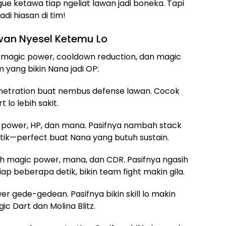
in gue ketawa tiap ngeliat lawan jadi boneka. Tapi
di hiasan di tim!
awan Nyesel Ketemu Lo
ke magic power, cooldown reduction, dan magic
m yang bikin Nana jadi OP:
enetration buat nembus defense lawan. Cocok
 lo lebih sakit.
c power, HP, dan mana. Pasifnya nambah stack
tik—perfect buat Nana yang butuh sustain.
h magic power, mana, dan CDR. Pasifnya ngasih
 beberapa detik, bikin team fight makin gila.
er gede-gedean. Pasifnya bikin skill lo makin
ic Dart dan Molina Blitz.