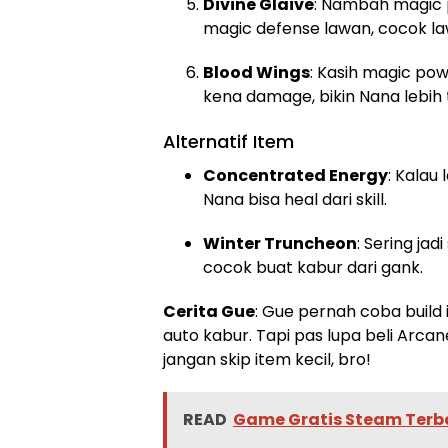
Divine Glaive
: Nambah magic p
magic defense lawan, cocok la
Blood Wings
: Kasih magic pow
kena damage, bikin Nana lebih 
Alternatif Item
Concentrated Energy
: Kalau 
Nana bisa heal dari skill.
Winter Truncheon
: Sering jad
cocok buat kabur dari gank.
Cerita Gue
: Gue pernah coba build i
auto kabur. Tapi pas lupa beli Arca
jangan skip item kecil, bro!
READ
Game Gratis Steam Terba