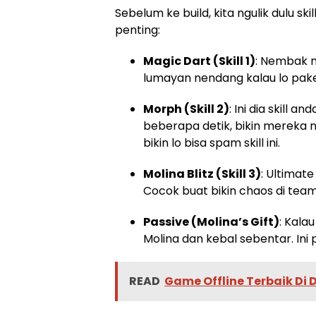
Sebelum ke build, kita ngulik dulu ski
penting:
Magic Dart (Skill 1)
: Nembak 
lumayan nendang kalau lo pak
Morph (Skill 2)
: Ini dia skill 
beberapa detik, bikin mereka 
bikin lo bisa spam skill ini.
Molina Blitz (Skill 3)
: Ultimat
Cocok buat bikin chaos di team 
Passive (Molina’s Gift)
: Kala
Molina dan kebal sebentar. Ini
READ
Game Offline Terbaik Di