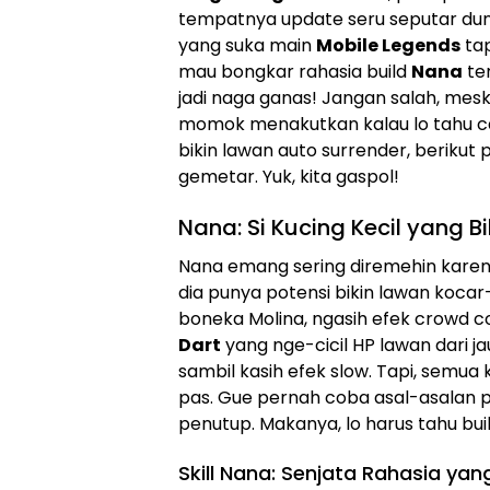
tempatnya update seru seputar dunia 
yang suka main
Mobile Legends
tap
mau bongkar rahasia build
Nana
ter
jadi naga ganas! Jangan salah, mesk
momok menakutkan kalau lo tahu c
bikin lawan auto surrender, berikut 
gemetar. Yuk, kita gaspol!
Nana: Si Kucing Kecil yang B
Nana emang sering diremehin karen
dia punya potensi bikin lawan kocar-k
boneka Molina, ngasih efek crowd co
Dart
yang nge-cicil HP lawan dari j
sambil kasih efek slow. Tapi, semua
pas. Gue pernah coba asal-asalan p
penutup. Makanya, lo harus tahu bui
Skill Nana: Senjata Rahasia ya