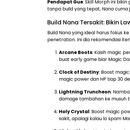
Pendapat Gue
: Skill Morph ini bik
tanpa build yang tepat, Nana cuma ja
Build Nana Tersakit: Bikin L
Build Nana yang ideal harus fokus 
penetration. Ini dia rekomendasi ite
Arcane Boots
: Kasih magic p
buat early game biar Magic Dart
Clock of Destiny
: Boost magi
magic power dan HP tiap 30 de
Lightning Truncheon
: Namba
damage tambahan ke musuh tiap
Holy Crystal
: Boost magic pow
sakit, apalagi kalau lo spam Mag