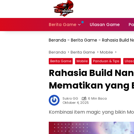
Langsung
ke
konten
Berita Game
Ulasan Game
Pa
Beranda
-
Berita Game
-
Rahasia Build 
Beranda
Berita Game
Mobile
Berita Game
Mobile
Panduan & Tips
Ulas
Rahasia Build Nan
Mematikan yang 
Sukro GG
6 Min Baca
Oktober 4, 2025
Kombinasi item magic yang bikin M