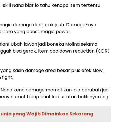
ll-skill Nana biar lo tahu kenapa item tertentu
magic damage dari jarak jauh. Damage-nya
e item yang boost magic power.
andalan! Ubah lawan jadi boneka Molina selama
nggak bisa gerak. Item cooldown reduction (CDR)
e yang kasih damage area besar plus efek slow.
fight.
u Nana kena damage mematikan, dia berubah jadi
 penyelamat hidup buat kabur atau balik nyerang.
 Dunia yang Wajib Dimainkan Sekarang