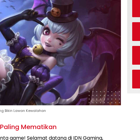
ang Bikin Lawan Kewalahan
t Paling Mematikan
inta game! Selamat datang di IDN Gaming,