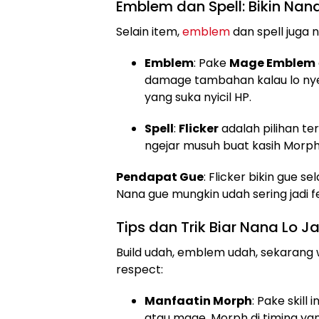
Emblem dan Spell: Bikin Na
Selain item,
emblem
dan spell juga 
Emblem
: Pake
Mage Emblem
damage tambahan kalau lo ny
yang suka nyicil HP.
Spell
:
Flicker
adalah pilihan ter
ngejar musuh buat kasih Morph
Pendapat Gue
: Flicker bikin gue s
Nana gue mungkin udah sering jadi f
Tips dan Trik Biar Nana Lo 
Build udah, emblem udah, sekarang w
respect:
Manfaatin Morph
: Pake skill
atau mage. Morph di timing ya