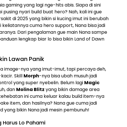
gaming yang lagi nge-hits abis. Siapa di sini
i pusing nyari build buat hero? Nah, kali ini gue
sakit di 2025 yang bikin si kucing imut ini berubah
i keliatannya cuma hero support, Nana bisa jadi
aranya. Dari pengalaman gue main Nana sampe
panduan lengkap biar lo bisa bikin Land of Dawn
ikin Lawan Panik
a image-nya yang imut-imut, tapi percaya deh,
acir. Skill
Morph
-nya bisa ubah musuh jadi
ntrol yang super nyebelin. Belum lagi
Magic
auh, dan
Molina Blitz
yang bikin damage area
 kehebatan ini cuma keluar kalau build item-nya
ake item, dan hasilnya? Nana gue cuma jadi
ld yang bikin Nana jadi mesin pembunuh!
ng Harus Lo Pahami