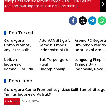
Rekap Hasil dan Klasemen Proliga 2024 – BIN Belum
Bisa Tembus Hegemoni BJB dan Pertamina,
Bhayangkara ke 3 Besar
Pos Terkait
Gara-gara
Ada VAR di Liga 1,
Arema FC Segera
Como Promosi,
Pemain Timnas
Umumkan Pelatih
Jay Idzes Sulit
Indonesia: Ini Titik
Baru, Lokal atau
Tampil di Laga
Awal
Asing?
Timnas
Kebangkitan
Netizen
Tak Terpengaruh
Langsung Pimpin
Indonesia Vs
Sepak Bola
Indonesia
Hasil
Timnas U-17
Irak?
Nasional!
Kembali Berulah,
Championship
Indonesia, Nova
Kali Ini Serbu Klub
Series, Persib Beri
Arianto
Asal Korea
Sinyal
Dapatkan Kisi-
Baca Juga
Selatan
Perpanujang
kisi dari Shin Tae-
Kontrak Bojan
yong
Gara-gara Como Promosi, Jay Idzes Sulit Tampil di Laga
Hodak
Timnas Indonesia Vs Irak?
Olahraga
Mei 12, 2024