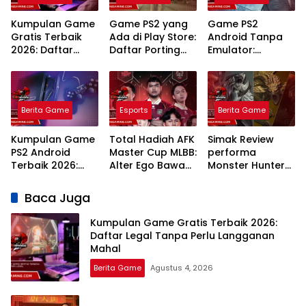
Kumpulan Game
Game PS2 yang
Game PS2
Gratis Terbaik
Ada di Play Store:
Android Tanpa
2026: Daftar
Daftar Porting
Emulator:
Legal Tanpa
Resmi dan
Panduan Porting
Perlu Langganan
Panduan
Resmi dan
Mahal
Mainnya
Layanan Cloud
Gaming Terbaik
Berita Game
Esports
Berita Game
Kumpulan Game
Total Hadiah AFK
Simak Review
PS2 Android
Master Cup MLBB:
performa
Terbaik 2026:
Alter Ego Bawa
Monster Hunter
Rekomendasi
Pulang Miliaran
Wilds di PC
Emulator dan
Rupiah!
kentang: Lancar
Baca Juga
Judul Legendaris
Jaya
Tanpa Lag
Kumpulan Game Gratis Terbaik 2026:
Daftar Legal Tanpa Perlu Langganan
Mahal
Berita Game
Agustus 4, 2026