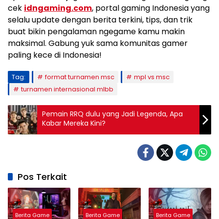
cek
idngaming.com
, portal gaming Indonesia yang
selalu update dengan berita terkini, tips, dan trik
buat bikin pengalaman ngegame kamu makin
maksimal. Gabung yuk sama komunitas gamer
paling kece di Indonesia!
Tag:
format turnamen msc
mpl vs msc
turnamen internasional mlbb
Pemain RRQ dulu yang Jadi Legenda, Apa
Kabar Mereka Kini?
Pos Terkait
Berita Game
Berita Game
Berita Game