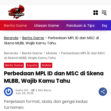
Langsung ke konten
Berita Game
Ulasan Game
Panduan & Tips
Espo
Beranda
-
Berita Game
-
Perbedaan MPL ID dan MSC di
Skena MLBB, Wajib Kamu Tahu
Beranda
Berita Game
Mobile
Perbedaan MPL ID dan MSC
di Skena MLBB, Wajib Kamu Tahu
Berita Game
Esports
Mobile
Perbedaan MPL ID dan MSC di Skena
MLBB, Wajib Kamu Tahu
Sukro GG
5 Min Baca
Juni 28, 2025
Penjelasan format, skala, dan gengsi kedua
turnamen.