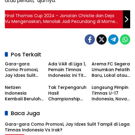
atau penalti,” ujarnya.
Final Thomas Cup 2024 – Jonatan Christie dan Deja
Vu Mengenaskan, Menolak Jadi Pecundang di Momen
Penentuan
Pos Terkait
Gara-gara
Ada VAR di Liga 1,
Arema FC Segera
Como Promosi,
Pemain Timnas
Umumkan Pelatih
Jay Idzes Sulit
Indonesia: Ini Titik
Baru, Lokal atau
Tampil di Laga
Awal
Asing?
Timnas
Kebangkitan
Netizen
Tak Terpengaruh
Langsung Pimpin
Indonesia Vs
Sepak Bola
Indonesia
Hasil
Timnas U-17
Irak?
Nasional!
Kembali Berulah,
Championship
Indonesia, Nova
Kali Ini Serbu Klub
Series, Persib Beri
Arianto
Asal Korea
Sinyal
Dapatkan Kisi-
Baca Juga
Selatan
Perpanujang
kisi dari Shin Tae-
Kontrak Bojan
yong
Gara-gara Como Promosi, Jay Idzes Sulit Tampil di Laga
Hodak
Timnas Indonesia Vs Irak?