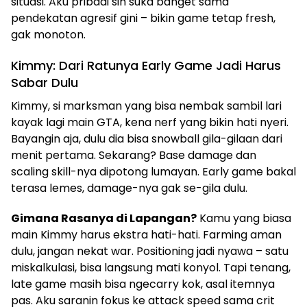
situasi. Aku pribadi sih suka banget sama
pendekatan agresif gini – bikin game tetap fresh,
gak monoton.
Kimmy: Dari Ratunya Early Game Jadi Harus
Sabar Dulu
Kimmy, si marksman yang bisa nembak sambil lari
kayak lagi main GTA, kena nerf yang bikin hati nyeri.
Bayangin aja, dulu dia bisa snowball gila-gilaan dari
menit pertama. Sekarang? Base damage dan
scaling skill-nya dipotong lumayan. Early game bakal
terasa lemes, damage-nya gak se-gila dulu.
Gimana Rasanya di Lapangan?
Kamu yang biasa
main Kimmy harus ekstra hati-hati. Farming aman
dulu, jangan nekat war. Positioning jadi nyawa – satu
miskalkulasi, bisa langsung mati konyol. Tapi tenang,
late game masih bisa ngecarry kok, asal itemnya
pas. Aku saranin fokus ke attack speed sama crit