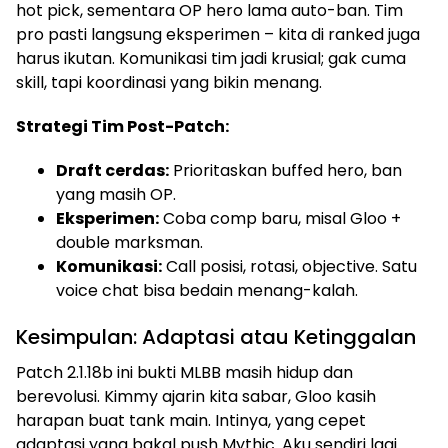
hot pick, sementara OP hero lama auto-ban. Tim
pro pasti langsung eksperimen – kita di ranked juga
harus ikutan. Komunikasi tim jadi krusial; gak cuma
skill, tapi koordinasi yang bikin menang.
Strategi Tim Post-Patch:
Draft cerdas:
Prioritaskan buffed hero, ban
yang masih OP.
Eksperimen:
Coba comp baru, misal Gloo +
double marksman.
Komunikasi:
Call posisi, rotasi, objective. Satu
voice chat bisa bedain menang-kalah.
Kesimpulan: Adaptasi atau Ketinggalan
Patch 2.1.18b ini bukti MLBB masih hidup dan
berevolusi. Kimmy ajarin kita sabar, Gloo kasih
harapan buat tank main. Intinya, yang cepet
adaptasi yang bakal push Mythic. Aku sendiri lagi