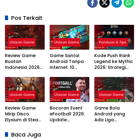
Pos Terkait
Ulasan Game
Ulasan Game
Panduan & Tips
Review Game
Game Santai
Kode Push Rank
Buatan
Android Tanpa
Legend ke Mythic
Indonesia 2026
Internet: 10
2026: Strategi
Inovasi
Rekomendasi
Meta dan
Developer Lokal
Teratas Tahun
Rahasia
2026
Winstreak
Terbaru
Ulasan Game
Ulasan Game
Ulasan Game
Review Game
Bocoran Event
Game Bola
Mirip Disco
eFootball 2026:
Android yang
Elysium di Steam:
Update
Ada Liga
7 Rekomendasi
Campaign
Indonesia: 7
RPG Naratif
Terlengkap dan
Pilihan Terbaik
Baca Juga
Terbaik 2026
Jadwal