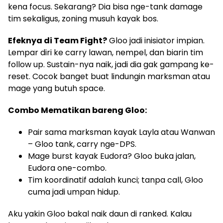
kena focus. Sekarang? Dia bisa nge-tank damage
tim sekaligus, zoning musuh kayak bos.
Efeknya di Team Fight?
Gloo jadi inisiator impian.
Lempar diri ke carry lawan, nempel, dan biarin tim
follow up. Sustain-nya naik, jadi dia gak gampang ke-
reset. Cocok banget buat lindungin marksman atau
mage yang butuh space.
Combo Mematikan bareng Gloo:
Pair sama marksman kayak Layla atau Wanwan
– Gloo tank, carry nge-DPS.
Mage burst kayak Eudora? Gloo buka jalan,
Eudora one-combo.
Tim koordinatif adalah kunci; tanpa call, Gloo
cuma jadi umpan hidup.
Aku yakin Gloo bakal naik daun di ranked. Kalau