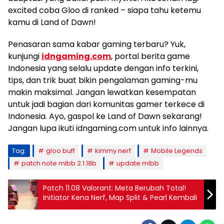
excited coba Gloo di ranked – siapa tahu ketemu
kamu di Land of Dawn!
Penasaran sama kabar gaming terbaru? Yuk,
kunjungi
idngaming.com
, portal berita game
Indonesia yang selalu update dengan info terkini,
tips, dan trik buat bikin pengalaman gaming-mu
makin maksimal. Jangan lewatkan kesempatan
untuk jadi bagian dari komunitas gamer terkece di
Indonesia. Ayo, gaspol ke Land of Dawn sekarang!
Jangan lupa ikuti idngaming.com untuk info lainnya.
Tag:
gloo buff
kimmy nerf
Mobile Legends
patch note mlbb 2.1.18b
update mlbb
Patch 11.08 Valorant: Meta Berubah Total!
Initiator Kena Nerf, Map Split & Pearl Kembali