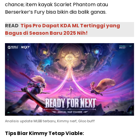
chance; item kayak Scarlet Phantom atau
Berserker’s Fury bisa bikin dia balik ganas.
READ
Tips Pro Dapat KDA ML Tertinggi yang
Bagus di Season Baru 2025 Nih!
Analisis update MLBB terbaru, Kimmy nerf, Gloo buff!
Tips Biar Kimmy Tetap Viable: