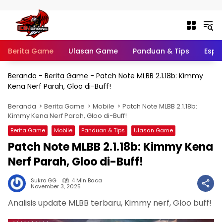
Langsung ke konten
Berita Game
Ulasan Game
Panduan & Tips
Espo
Beranda
-
Berita Game
-
Patch Note MLBB 2.1.18b: Kimmy
Kena Nerf Parah, Gloo di-Buff!
Beranda
Berita Game
Mobile
Patch Note MLBB 2.1.18b:
Kimmy Kena Nerf Parah, Gloo di-Buff!
Berita Game
Mobile
Panduan & Tips
Ulasan Game
Patch Note MLBB 2.1.18b: Kimmy Kena
Nerf Parah, Gloo di-Buff!
Sukro GG
4 Min Baca
November 3, 2025
Analisis update MLBB terbaru, Kimmy nerf, Gloo buff!