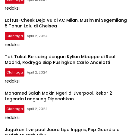
redaksi
Loftus-Cheek Deja Vu di AC Milan, Musim Ini Segemilang
5 Tahun Lalu di Chelsea
Olahraga
April 2, 2024
redaksi
Tak Takut Bersaing dengan Kylian Mbappe di Real
Madrid, Rodrygo Siap Pusingkan Carlo Ancelotti
Olahraga
April 2, 2024
redaksi
Mohamed Salah Makin Ngeri di Liverpool, Rekor 2
Legenda Langsung Dipecahkan
Olahraga
April 2, 2024
redaksi
Jagokan Liverpool Juara Liga Inggris, Pep Guardiola