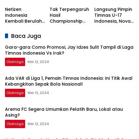
Tampil di Laga
Awal
Asing?
Timnas
Kebangkitan
Netizen
Tak Terpengaruh
Langsung Pimpin
Indonesia Vs
Sepak Bola
Indonesia
Hasil
Timnas U-17
Irak?
Nasional!
Kembali Berulah,
Championship
Indonesia, Nova
Kali Ini Serbu Klub
Series, Persib Beri
Arianto
Asal Korea
Sinyal
Dapatkan Kisi-
Baca Juga
Selatan
Perpanujang
kisi dari Shin Tae-
Kontrak Bojan
yong
Gara-gara Como Promosi, Jay Idzes Sulit Tampil di Laga
Hodak
Timnas Indonesia Vs Irak?
Olahraga
Mei 12, 2024
Ada VAR di Liga 1, Pemain Timnas Indonesia: Ini Titik Awal
Kebangkitan Sepak Bola Nasional!
Olahraga
Mei 12, 2024
Arema FC Segera Umumkan Pelatih Baru, Lokal atau
Asing?
Olahraga
Mei 12, 2024