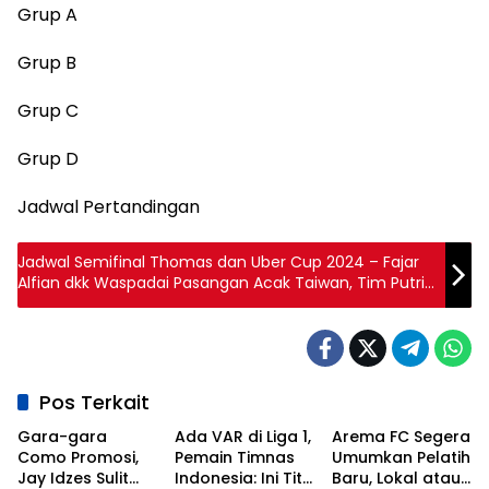
Grup A
Grup B
Grup C
Grup D
Jadwal Pertandingan
Jadwal Semifinal Thomas dan Uber Cup 2024 – Fajar
Alfian dkk Waspadai Pasangan Acak Taiwan, Tim Putri
Indonesia hadapi Juara Bertahan
Pos Terkait
Gara-gara
Ada VAR di Liga 1,
Arema FC Segera
Como Promosi,
Pemain Timnas
Umumkan Pelatih
Jay Idzes Sulit
Indonesia: Ini Titik
Baru, Lokal atau