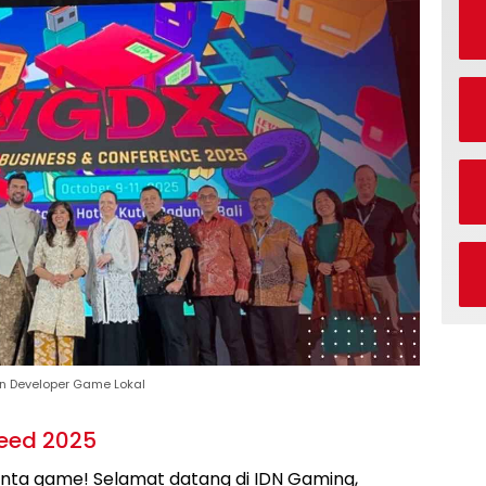
 Developer Game Lokal
eed 2025
inta game! Selamat datang di IDN Gaming,