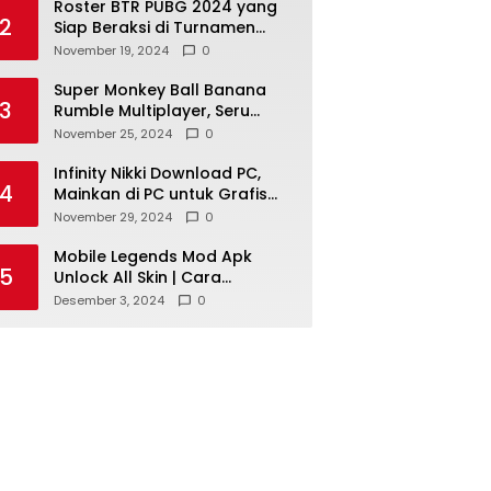
Roster BTR PUBG 2024 yang
2
Siap Beraksi di Turnamen
Internasional
November 19, 2024
0
Super Monkey Ball Banana
3
Rumble Multiplayer, Seru
untuk Dimainkan Bersama
November 25, 2024
0
Infinity Nikki Download PC,
4
Mainkan di PC untuk Grafis
Terbaik
November 29, 2024
0
Mobile Legends Mod Apk
5
Unlock All Skin | Cara
Mendapatkan Semua Skin
Desember 3, 2024
0
Gratis!