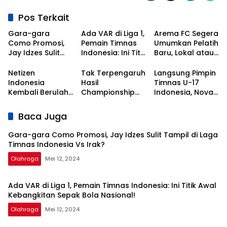
Pos Terkait
Gara-gara
Ada VAR di Liga 1,
Arema FC Segera
Como Promosi,
Pemain Timnas
Umumkan Pelatih
Jay Idzes Sulit
Indonesia: Ini Titik
Baru, Lokal atau
Tampil di Laga
Awal
Asing?
Timnas
Kebangkitan
Netizen
Tak Terpengaruh
Langsung Pimpin
Indonesia Vs
Sepak Bola
Indonesia
Hasil
Timnas U-17
Irak?
Nasional!
Kembali Berulah,
Championship
Indonesia, Nova
Kali Ini Serbu Klub
Series, Persib Beri
Arianto
Asal Korea
Sinyal
Dapatkan Kisi-
Baca Juga
Selatan
Perpanujang
kisi dari Shin Tae-
Kontrak Bojan
yong
Gara-gara Como Promosi, Jay Idzes Sulit Tampil di Laga
Hodak
Timnas Indonesia Vs Irak?
Olahraga
Mei 12, 2024
Ada VAR di Liga 1, Pemain Timnas Indonesia: Ini Titik Awal
Kebangkitan Sepak Bola Nasional!
Olahraga
Mei 12, 2024