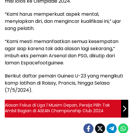
misi lolos ke Olimpiade 2024.
“Kami harus memperkuat aspek mental,
menyiapkan diri, dan mengincar kualifikasi ini,” ujar
sang pelatih.
“Kami mesti memanfaatkan semua kesempatan
agar siap karena tak ada alasan lagi sekarang,”
imbuh eks pemain Arsenal dan PSG, dikutip dari
laman Espacefootguinee.
Berikut daftar pemain Guinea U-23 yang mengikuti
kamp latihan di Roissy, Prancis, hingga Selasa
(7/5/2024).
Alasan Fokus di Liga 1 Musim Depan, Persija Pilih Tak
Ambil Bagian di ASEAN Championship Club 2024