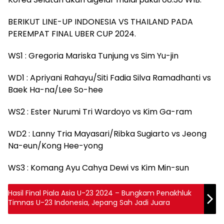
BERIKUT LINE-UP INDONESIA VS THAILAND PADA
PEREMPAT FINAL UBER CUP 2024.
WS1 : Gregoria Mariska Tunjung vs Sim Yu-jin
WD1 : Apriyani Rahayu/Siti Fadia Silva Ramadhanti vs
Baek Ha-na/Lee So-hee
WS2 : Ester Nurumi Tri Wardoyo vs Kim Ga-ram
WD2 : Lanny Tria Mayasari/Ribka Sugiarto vs Jeong
Na-eun/Kong Hee-yong
WS3 : Komang Ayu Cahya Dewi vs Kim Min-sun
Hasil Final Piala Asia U-23 2024 – Bungkam Penakhluk
Timnas U-23 Indonesia, Jepang Sah Jadi Juara