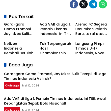
Pos Terkait
Gara-gara
Ada VAR di Liga 1,
Arema FC Segera
Como Promosi,
Pemain Timnas
Umumkan Pelatih
Jay Idzes Sulit
Indonesia: Ini Titik
Baru, Lokal atau
Tampil di Laga
Awal
Asing?
Timnas
Kebangkitan
Netizen
Tak Terpengaruh
Langsung Pimpin
Indonesia Vs
Sepak Bola
Indonesia
Hasil
Timnas U-17
Irak?
Nasional!
Kembali Berulah,
Championship
Indonesia, Nova
Kali Ini Serbu Klub
Series, Persib Beri
Arianto
Asal Korea
Sinyal
Dapatkan Kisi-
Baca Juga
Selatan
Perpanujang
kisi dari Shin Tae-
Kontrak Bojan
yong
Gara-gara Como Promosi, Jay Idzes Sulit Tampil di Laga
Hodak
Timnas Indonesia Vs Irak?
Olahraga
Mei 12, 2024
Ada VAR di Liga 1, Pemain Timnas Indonesia: Ini Titik Awal
Kebangkitan Sepak Bola Nasional!
Olahraga
Mei 12, 2024