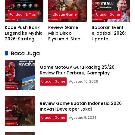
2026
Panduan & Tips
Ulasan Game
Ulasan Game
Kode Push Rank
Review Game
Bocoran Event
Legend ke Mythic
Mirip Disco
eFootball 2026:
2026: Strategi
Elysium di Steam:
Update
Meta dan
7 Rekomendasi
Campaign
Rahasia
RPG Naratif
Terlengkap dan
Baca Juga
Winstreak
Terbaik 2026
Jadwal
Terbaru
Game MotoGP Guru Racing 25/26:
Review Fitur Terbaru, Gameplay
Ulasan Game
Agustus 10, 2026
Review Game Buatan Indonesia 2026
Inovasi Developer Lokal
Ulasan Game
Agustus 8, 2026