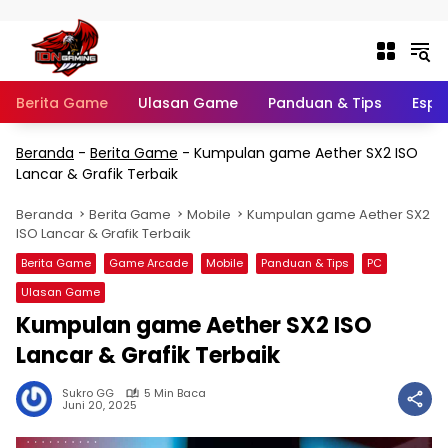
Langsung ke konten
Berita Game
Ulasan Game
Panduan & Tips
Espo
Beranda
-
Berita Game
-
Kumpulan game Aether SX2 ISO
Lancar & Grafik Terbaik
Beranda
Berita Game
Mobile
Kumpulan game Aether SX2
ISO Lancar & Grafik Terbaik
Berita Game
Game Arcade
Mobile
Panduan & Tips
PC
Ulasan Game
Kumpulan game Aether SX2 ISO
Lancar & Grafik Terbaik
Sukro GG
5 Min Baca
Juni 20, 2025