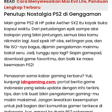
READ
Cara Menyelesaikan Misi Evil Life, Panduan
Lengkap Terbaru
Penutup: Nostalgia PS2 di Genggaman
Main game PS2 di HP pake Aether SX2 itu kayak buka
kapsul waktu. Dari petualangan epik sampe aksi
balapan yang bikin jantungan, semua bisa kamu
nikmatin lagi. Asal spek HP oke, settingan pas, dan
file ISO-nya bagus, dijamin pengalaman mainmu
bakal seru. Jadi, tunggu apa lagi? Siapin gamepad,
download game favoritmu, dan balik ke masa
keemasan PS2!
Penasaran sama kabar gaming terbaru? Yuk,
kunjungi
idngaming.com
, portal berita game
Indonesia yang selalu update dengan info terkini,
tips, dan trik buat bikin pengalaman gaming-mu
makin maksimal. Jangan lewatkan kesempatan
untuk jadi bagian dari komunitas gamer terkece di
Indonesia. Ayo, gaspol ke dunia PS2 sekarang!