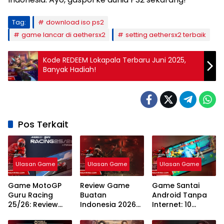
Tag:
download iso ps2
game lancar di aethersx2
setting aethersx2 terbaik
Kode REDEEM Lokapala Terbaru Juni 2025,
Banyak Hadiah!
Pos Terkait
Ulasan Game
Ulasan Game
Ulasan Game
Game MotoGP
Review Game
Game Santai
Guru Racing
Buatan
Android Tanpa
25/26: Review
Indonesia 2026
Internet: 10
Fitur Terbaru,
Inovasi
Rekomendasi
Gameplay
Developer Lokal
Teratas Tahun