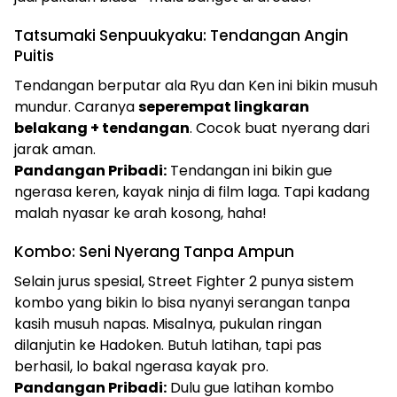
Tatsumaki Senpuukyaku: Tendangan Angin
Puitis
Tendangan berputar ala Ryu dan Ken ini bikin musuh
mundur. Caranya
seperempat lingkaran
belakang + tendangan
. Cocok buat nyerang dari
jarak aman.
Pandangan Pribadi:
Tendangan ini bikin gue
ngerasa keren, kayak ninja di film laga. Tapi kadang
malah nyasar ke arah kosong, haha!
Kombo: Seni Nyerang Tanpa Ampun
Selain jurus spesial, Street Fighter 2 punya sistem
kombo yang bikin lo bisa nyanyi serangan tanpa
kasih musuh napas. Misalnya, pukulan ringan
dilanjutin ke Hadoken. Butuh latihan, tapi pas
berhasil, lo bakal ngerasa kayak pro.
Pandangan Pribadi:
Dulu gue latihan kombo