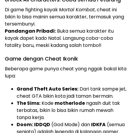
Di game fighting kayak
Mortal Kombat
, cheat ini
bikin lo bisa mainin semua karakter, termasuk yang
tersembunyi.
Pandangan Pribadi:
Buka semua karakter itu
kayak dapet kado Natal. Langsung coba-coba
fatality baru, meski kadang salah tombol!
Game dengan Cheat Ikonik
Beberapa game punya cheat yang nggak bakal kita
lupa:
Grand Theft Auto Series:
Dari tank sampe jet,
cheat GTA bikin kota jadi taman bermain.
The Sims:
Kode
motherlode
ngasih duit tak
terbatas, bikin lo bisa bikin rumah mewah
tanpa kerja.
Doom:
IDDQD
(God Mode) dan
IDKFA
(semua
senjata) adalah legenda di kalangan gamer.