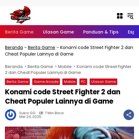
Langsung ke konten
Berita Game
Ulasan Game
Panduan & Tips
Espo
Beranda
-
Berita Game
-
Konami code Street Fighter 2 dan
Cheat Populer Lainnya di Game
Beranda
Berita Game
Mobile
Konami code Street Fighter
2 dan Cheat Populer Lainnya di Game
Berita Game
Game Arcade
Mobile
PC
Ulasan Game
Konami code Street Fighter 2 dan
Cheat Populer Lainnya di Game
Sukro GG
7 Min Baca
Mei 24, 2025