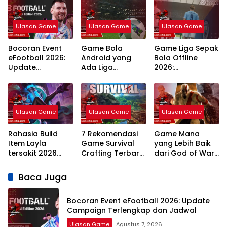
Ulasan Game
Ulasan Game
Ulasan Game
Bocoran Event
Game Bola
Game Liga Sepak
eFootball 2026:
Android yang
Bola Offline
Update
Ada Liga
2026:
Campaign
Indonesia: 7
Rekomendasi
Terlengkap dan
Pilihan Terbaik
Terbaik Grafik
Jadwal
Realistis
Ulasan Game
Ulasan Game
Ulasan Game
Rahasia Build
7 Rekomendasi
Game Mana
Item Layla
Game Survival
yang Lebih Baik
tersakit 2026
Crafting Terbaru
dari God of War:
Sekali Tembak
PC 2026: Mekanik
Ragnarok? Ini
mati Bikin Musuh
Realistis
Kandidat
Baca Juga
Kena Mental
Terkuatnya!
Bocoran Event eFootball 2026: Update
Campaign Terlengkap dan Jadwal
Ulasan Game
Agustus 7, 2026