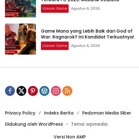
Ulasan Game
Agustus 6, 2026
Game Mana yang Lebih Baik dari God of
War: Ragnarok? Ini Kandidat Terkuatnya!
Ulasan Game
Agustus 6, 2026
Privacy Policy
Indeks Berita
Pedoman Media Siber
Didukung oleh WordPress
-
Tema: wpmedia.
Versi Non AMP