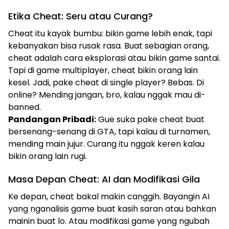
Etika Cheat: Seru atau Curang?
Cheat itu kayak bumbu: bikin game lebih enak, tapi
kebanyakan bisa rusak rasa. Buat sebagian orang,
cheat adalah cara eksplorasi atau bikin game santai.
Tapi di game multiplayer, cheat bikin orang lain
kesel. Jadi, pake cheat di single player? Bebas. Di
online? Mending jangan, bro, kalau nggak mau di-
banned.
Pandangan Pribadi:
Gue suka pake cheat buat
bersenang-senang di GTA, tapi kalau di turnamen,
mending main jujur. Curang itu nggak keren kalau
bikin orang lain rugi.
Masa Depan Cheat: AI dan Modifikasi Gila
Ke depan, cheat bakal makin canggih. Bayangin AI
yang nganalisis game buat kasih saran atau bahkan
mainin buat lo. Atau modifikasi game yang ngubah