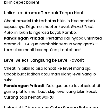
bikin cepet bosen!
Unlimited Ammo: Tembak Tanpa Henti
Cheat amunisi tak terbatas bikin lo bisa nembak
sepuasnya. Di game shooter kayak
Grand Theft
Auto
, ini bikin lo ngerasa kayak Rambo.
Pandangan Pribadi:
Pertama kali nyoba unlimited
ammo di GTA, gue nembakin semua yang gerak—
termukas mobil kosong. Seru, tapi chaos!
Level Select: Langsung ke Level Favorit
Cheat ini bikin lo bisa loncat ke level mana aja.
Cocok buat latihan atau main ulang level yang lo
suka.
Pandangan Pribadi:
Dulu gue pake level select di
game platformer buat skip level yang bikin kesel.
Curang, tapi hemat waktu!
Unlock All Characters: Coba Semua Petarung