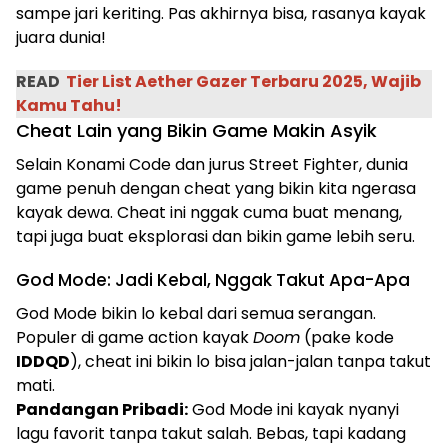
sampe jari keriting. Pas akhirnya bisa, rasanya kayak
juara dunia!
READ
Tier List Aether Gazer Terbaru 2025, Wajib
Kamu Tahu!
Cheat Lain yang Bikin Game Makin Asyik
Selain Konami Code dan jurus Street Fighter, dunia
game penuh dengan cheat yang bikin kita ngerasa
kayak dewa. Cheat ini nggak cuma buat menang,
tapi juga buat eksplorasi dan bikin game lebih seru.
God Mode: Jadi Kebal, Nggak Takut Apa-Apa
God Mode bikin lo kebal dari semua serangan.
Populer di game action kayak
Doom
(pake kode
IDDQD
), cheat ini bikin lo bisa jalan-jalan tanpa takut
mati.
Pandangan Pribadi:
God Mode ini kayak nyanyi
lagu favorit tanpa takut salah. Bebas, tapi kadang