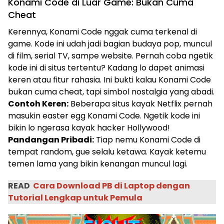
Konami Code di Luar Game: Bukan Cuma
Cheat
Kerennya, Konami Code nggak cuma terkenal di
game. Kode ini udah jadi bagian budaya pop, muncul
di film, serial TV, sampe website. Pernah coba ngetik
kode ini di situs tertentu? Kadang lo dapet animasi
keren atau fitur rahasia. Ini bukti kalau Konami Code
bukan cuma cheat, tapi simbol nostalgia yang abadi.
Contoh Keren:
Beberapa situs kayak Netflix pernah
masukin easter egg Konami Code. Ngetik kode ini
bikin lo ngerasa kayak hacker Hollywood!
Pandangan Pribadi:
Tiap nemu Konami Code di
tempat random, gue selalu ketawa. Kayak ketemu
temen lama yang bikin kenangan muncul lagi.
READ
Cara Download PB di Laptop dengan
Tutorial Lengkap untuk Pemula