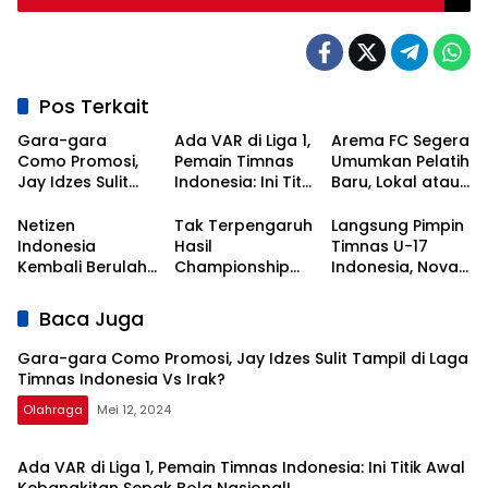
Kuasai Putaran 1
Pos Terkait
Gara-gara
Ada VAR di Liga 1,
Arema FC Segera
Como Promosi,
Pemain Timnas
Umumkan Pelatih
Jay Idzes Sulit
Indonesia: Ini Titik
Baru, Lokal atau
Tampil di Laga
Awal
Asing?
Timnas
Kebangkitan
Netizen
Tak Terpengaruh
Langsung Pimpin
Indonesia Vs
Sepak Bola
Indonesia
Hasil
Timnas U-17
Irak?
Nasional!
Kembali Berulah,
Championship
Indonesia, Nova
Kali Ini Serbu Klub
Series, Persib Beri
Arianto
Asal Korea
Sinyal
Dapatkan Kisi-
Baca Juga
Selatan
Perpanujang
kisi dari Shin Tae-
Kontrak Bojan
yong
Gara-gara Como Promosi, Jay Idzes Sulit Tampil di Laga
Hodak
Timnas Indonesia Vs Irak?
Olahraga
Mei 12, 2024
Ada VAR di Liga 1, Pemain Timnas Indonesia: Ini Titik Awal