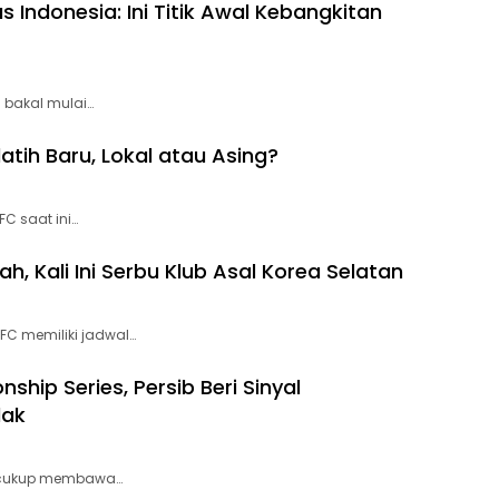
s Indonesia: Ini Titik Awal Kebangkitan
 bakal mulai…
ih Baru, Lokal atau Asing?
C saat ini…
h, Kali Ini Serbu Klub Asal Korea Selatan
C memiliki jadwal…
hip Series, Persib Beri Sinyal
dak
b cukup membawa…