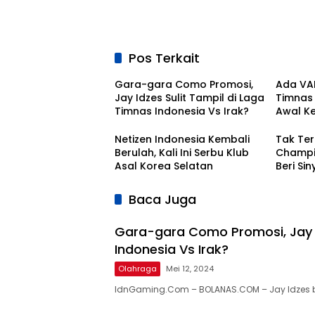
Pos Terkait
Gara-gara Como Promosi,
Ada VAR
Jay Idzes Sulit Tampil di Laga
Timnas I
Timnas Indonesia Vs Irak?
Awal K
Bola Na
Netizen Indonesia Kembali
Tak Ter
Berulah, Kali Ini Serbu Klub
Champio
Asal Korea Selatan
Beri Si
Kontra
Baca Juga
Gara-gara Como Promosi, Jay I
Indonesia Vs Irak?
Olahraga
Mei 12, 2024
IdnGaming.Com – BOLANAS.COM – Jay Idzes 