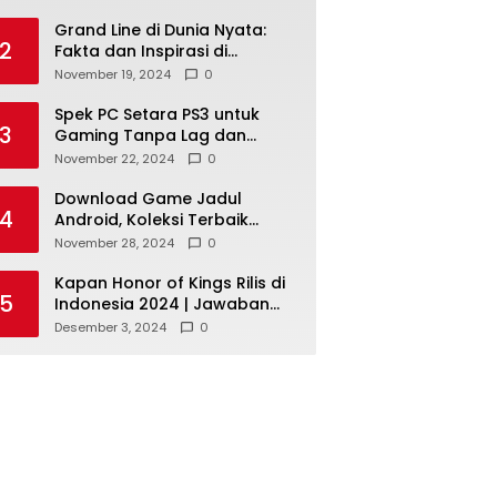
Grand Line di Dunia Nyata:
2
Fakta dan Inspirasi di
Baliknya
November 19, 2024
0
Spek PC Setara PS3 untuk
3
Gaming Tanpa Lag dan
Pengalaman Terbaik
November 22, 2024
0
Download Game Jadul
4
Android, Koleksi Terbaik
Untuk Nostalgia Seru
November 28, 2024
0
Kapan Honor of Kings Rilis di
5
Indonesia 2024 | Jawaban
dan Jadwal Lengkapnya!
Desember 3, 2024
0