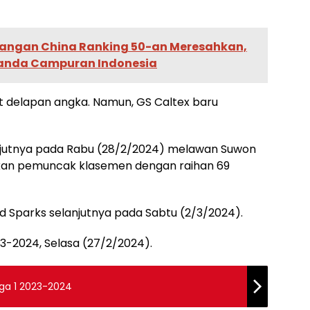
asangan China Ranking 50-an Meresahkan,
Ganda Campuran Indonesia
ut delapan angka. Namun, GS Caltex baru
anjutnya pada Rabu (28/2/2024) melawan Suwon
akan pemuncak klasemen dengan raihan 69
ed Sparks selanjutnya pada Sabtu (2/3/2024).
23-2024, Selasa (27/2/2024).
iga 1 2023-2024