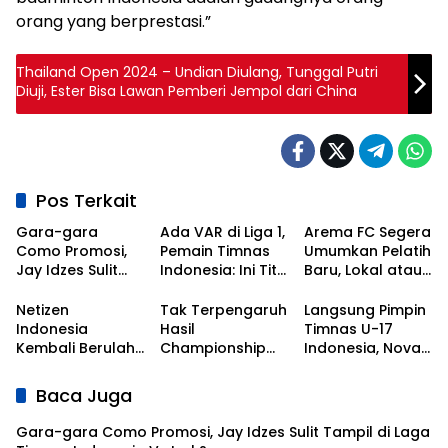
orang yang berprestasi.”
Thailand Open 2024 – Undian Diulang, Tunggal Putri
Diuji, Ester Bisa Lawan Pemberi Jempol dari China
Pos Terkait
Gara-gara
Ada VAR di Liga 1,
Arema FC Segera
Como Promosi,
Pemain Timnas
Umumkan Pelatih
Jay Idzes Sulit
Indonesia: Ini Titik
Baru, Lokal atau
Tampil di Laga
Awal
Asing?
Timnas
Kebangkitan
Netizen
Tak Terpengaruh
Langsung Pimpin
Indonesia Vs
Sepak Bola
Indonesia
Hasil
Timnas U-17
Irak?
Nasional!
Kembali Berulah,
Championship
Indonesia, Nova
Kali Ini Serbu Klub
Series, Persib Beri
Arianto
Asal Korea
Sinyal
Dapatkan Kisi-
Baca Juga
Selatan
Perpanujang
kisi dari Shin Tae-
Kontrak Bojan
yong
Gara-gara Como Promosi, Jay Idzes Sulit Tampil di Laga
Hodak