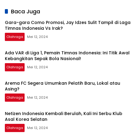
Kali Ini Serbu Klub
Series, Persib Beri
Arianto
Asal Korea
Sinyal
Dapatkan Kisi-
Baca Juga
Selatan
Perpanujang
kisi dari Shin Tae-
Kontrak Bojan
yong
Gara-gara Como Promosi, Jay Idzes Sulit Tampil di Laga
Hodak
Timnas Indonesia Vs Irak?
Olahraga
Mei 12, 2024
Ada VAR di Liga 1, Pemain Timnas Indonesia: Ini Titik Awal
Kebangkitan Sepak Bola Nasional!
Olahraga
Mei 12, 2024
Arema FC Segera Umumkan Pelatih Baru, Lokal atau
Asing?
Olahraga
Mei 12, 2024
Netizen Indonesia Kembali Berulah, Kali Ini Serbu Klub
Asal Korea Selatan
Olahraga
Mei 12, 2024