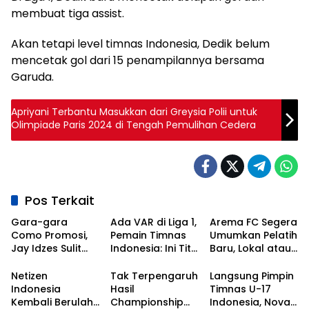
membuat tiga assist.
Akan tetapi level timnas Indonesia, Dedik belum
mencetak gol dari 15 penampilannya bersama
Garuda.
Apriyani Terbantu Masukkan dari Greysia Polii untuk
Olimpiade Paris 2024 di Tengah Pemulihan Cedera
Pos Terkait
Gara-gara
Ada VAR di Liga 1,
Arema FC Segera
Como Promosi,
Pemain Timnas
Umumkan Pelatih
Jay Idzes Sulit
Indonesia: Ini Titik
Baru, Lokal atau
Tampil di Laga
Awal
Asing?
Timnas
Kebangkitan
Netizen
Tak Terpengaruh
Langsung Pimpin
Indonesia Vs
Sepak Bola
Indonesia
Hasil
Timnas U-17
Irak?
Nasional!
Kembali Berulah,
Championship
Indonesia, Nova