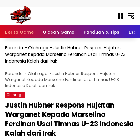
Langsung ke konten
Berita Game
Ulasan Game
Panduan & Tips
Espo
Beranda
-
Olahraga
-
Justin Hubner Respons Hujatan
Warganet Kepada Marselino Ferdinan Usai Timnas U-23
Indonesia Kalah dari Irak
Beranda
Olahraga
Justin Hubner Respons Hujatan
Warganet Kepada Marselino Ferdinan Usai Timnas U-23
Indonesia Kalah dari Irak
Olahraga
Justin Hubner Respons Hujatan
Warganet Kepada Marselino
Ferdinan Usai Timnas U-23 Indonesia
Kalah dari Irak