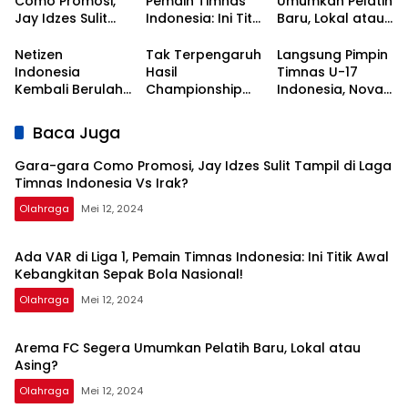
Como Promosi,
Pemain Timnas
Umumkan Pelatih
Jay Idzes Sulit
Indonesia: Ini Titik
Baru, Lokal atau
Tampil di Laga
Awal
Asing?
Timnas
Kebangkitan
Netizen
Tak Terpengaruh
Langsung Pimpin
Indonesia Vs
Sepak Bola
Indonesia
Hasil
Timnas U-17
Irak?
Nasional!
Kembali Berulah,
Championship
Indonesia, Nova
Kali Ini Serbu Klub
Series, Persib Beri
Arianto
Asal Korea
Sinyal
Dapatkan Kisi-
Baca Juga
Selatan
Perpanujang
kisi dari Shin Tae-
Kontrak Bojan
yong
Gara-gara Como Promosi, Jay Idzes Sulit Tampil di Laga
Hodak
Timnas Indonesia Vs Irak?
Olahraga
Mei 12, 2024
Ada VAR di Liga 1, Pemain Timnas Indonesia: Ini Titik Awal
Kebangkitan Sepak Bola Nasional!
Olahraga
Mei 12, 2024
Arema FC Segera Umumkan Pelatih Baru, Lokal atau
Asing?
Olahraga
Mei 12, 2024