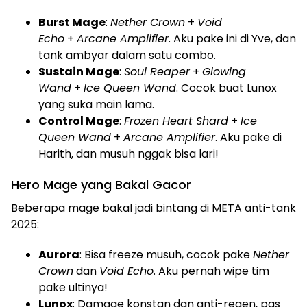
Burst Mage
:
Nether Crown
+
Void
Echo
+
Arcane Amplifier
. Aku pake ini di Yve, dan
tank ambyar dalam satu combo.
Sustain Mage
:
Soul Reaper
+
Glowing
Wand
+
Ice Queen Wand
. Cocok buat Lunox
yang suka main lama.
Control Mage
:
Frozen Heart Shard
+
Ice
Queen Wand
+
Arcane Amplifier
. Aku pake di
Harith, dan musuh nggak bisa lari!
Hero Mage yang Bakal Gacor
Beberapa mage bakal jadi bintang di META anti-tank
2025:
Aurora
: Bisa freeze musuh, cocok pake
Nether
Crown
dan
Void Echo
. Aku pernah wipe tim
pake ultinya!
Lunox
: Damage konstan dan anti-regen, pas