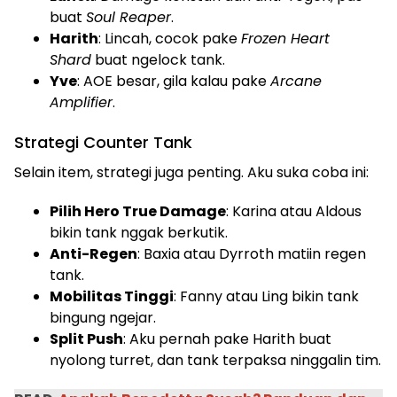
buat
Soul Reaper
.
Harith
: Lincah, cocok pake
Frozen Heart
Shard
buat ngelock tank.
Yve
: AOE besar, gila kalau pake
Arcane
Amplifier
.
Strategi Counter Tank
Selain item, strategi juga penting. Aku suka coba ini:
Pilih Hero True Damage
: Karina atau Aldous
bikin tank nggak berkutik.
Anti-Regen
: Baxia atau Dyrroth matiin regen
tank.
Mobilitas Tinggi
: Fanny atau Ling bikin tank
bingung ngejar.
Split Push
: Aku pernah pake Harith buat
nyolong turret, dan tank terpaksa ninggalin tim.