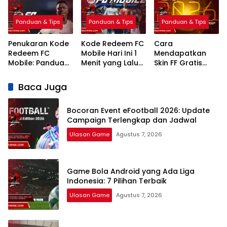
Jadwal
Realistis
Panduan & Tips
Panduan & Tips
Panduan & Tips
Penukaran Kode
Kode Redeem FC
Cara
Redeem FC
Mobile Hari Ini 1
Mendapatkan
Mobile: Panduan
Menit yang Lalu
Skin FF Gratis
Lengkap Terbaru
2026 Klaim
Terbaru 2026:
2026
Hadiah Gratis
Panduan
Baca Juga
Lengkap dan
Legal
Bocoran Event eFootball 2026: Update
Campaign Terlengkap dan Jadwal
Ulasan Game
Agustus 7, 2026
Game Bola Android yang Ada Liga
Indonesia: 7 Pilihan Terbaik
Ulasan Game
Agustus 7, 2026