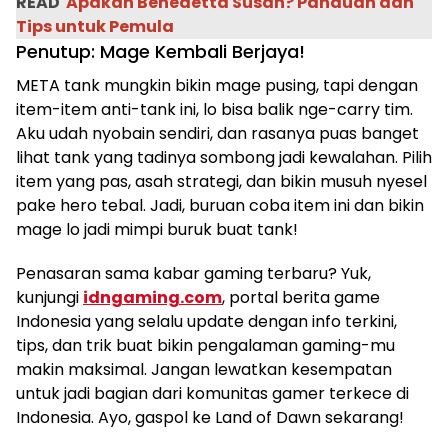
READ
Apakah Benedetta Susah? Panduan dan
Tips untuk Pemula
Penutup: Mage Kembali Berjaya!
META tank mungkin bikin mage pusing, tapi dengan
item-item anti-tank ini, lo bisa balik nge-carry tim.
Aku udah nyobain sendiri, dan rasanya puas banget
lihat tank yang tadinya sombong jadi kewalahan. Pilih
item yang pas, asah strategi, dan bikin musuh nyesel
pake hero tebal. Jadi, buruan coba item ini dan bikin
mage lo jadi mimpi buruk buat tank!
Penasaran sama kabar gaming terbaru? Yuk,
kunjungi
idngaming.com
, portal berita game
Indonesia yang selalu update dengan info terkini,
tips, dan trik buat bikin pengalaman gaming-mu
makin maksimal. Jangan lewatkan kesempatan
untuk jadi bagian dari komunitas gamer terkece di
Indonesia. Ayo, gaspol ke Land of Dawn sekarang!