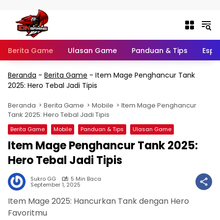
Langsung ke konten
Berita Game
Ulasan Game
Panduan & Tips
Espo
Beranda
-
Berita Game
-
Item Mage Penghancur Tank
2025: Hero Tebal Jadi Tipis
Beranda
Berita Game
Mobile
Item Mage Penghancur
Tank 2025: Hero Tebal Jadi Tipis
Berita Game
Mobile
Panduan & Tips
Ulasan Game
Item Mage Penghancur Tank 2025:
Hero Tebal Jadi Tipis
Sukro GG
5 Min Baca
September 1, 2025
Item Mage 2025: Hancurkan Tank dengan Hero
Favoritmu