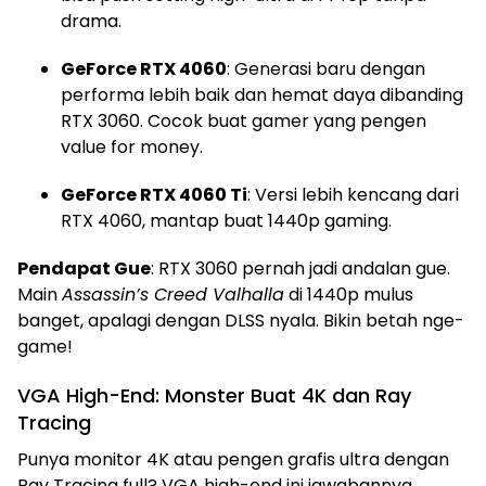
drama.
GeForce RTX 4060
: Generasi baru dengan
performa lebih baik dan hemat daya dibanding
RTX 3060. Cocok buat gamer yang pengen
value for money.
GeForce RTX 4060 Ti
: Versi lebih kencang dari
RTX 4060, mantap buat 1440p gaming.
Pendapat Gue
: RTX 3060 pernah jadi andalan gue.
Main
Assassin’s Creed Valhalla
di 1440p mulus
banget, apalagi dengan DLSS nyala. Bikin betah nge-
game!
VGA High-End: Monster Buat 4K dan Ray
Tracing
Punya monitor 4K atau pengen grafis ultra dengan
Ray Tracing full? VGA high-end ini jawabannya.