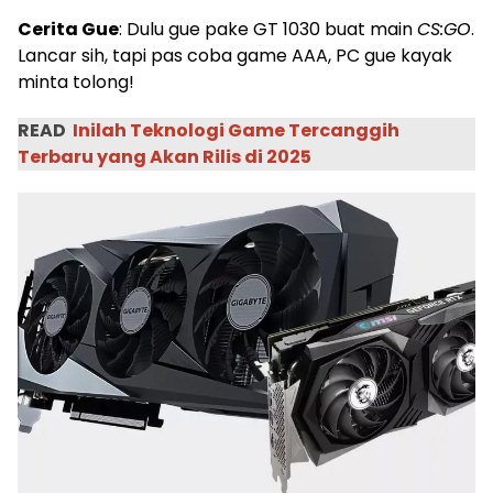
Cerita Gue
: Dulu gue pake GT 1030 buat main
CS:GO
.
Lancar sih, tapi pas coba game AAA, PC gue kayak
minta tolong!
READ
Inilah Teknologi Game Tercanggih
Terbaru yang Akan Rilis di 2025