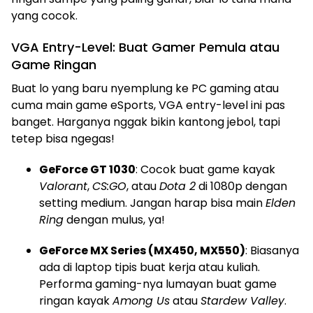
yang cocok.
VGA Entry-Level: Buat Gamer Pemula atau
Game Ringan
Buat lo yang baru nyemplung ke PC gaming atau
cuma main game eSports, VGA entry-level ini pas
banget. Harganya nggak bikin kantong jebol, tapi
tetep bisa ngegas!
GeForce GT 1030
: Cocok buat game kayak
Valorant
,
CS:GO
, atau
Dota 2
di 1080p dengan
setting medium. Jangan harap bisa main
Elden
Ring
dengan mulus, ya!
GeForce MX Series (MX450, MX550)
: Biasanya
ada di laptop tipis buat kerja atau kuliah.
Performa gaming-nya lumayan buat game
ringan kayak
Among Us
atau
Stardew Valley
.