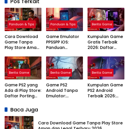
Pos Terkait
Panduan & Tips
Panduan & Tips
Berita Game
Cara Download
Game Emulator
Kumpulan Game
Game Tanpa
PPSSPP iOS:
Gratis Terbaik
Play Store Aman
Panduan
2026: Daftar
dan Legal
Lengkap Setting
Legal Tanpa
Terbaru 2026
Terbaik 2026
Perlu Langganan
Mahal
Berita Game
Berita Game
Berita Game
Game PS2 yang
Game PS2
Kumpulan Game
Ada di Play Store:
Android Tanpa
PS2 Android
Daftar Porting
Emulator:
Terbaik 2026:
Resmi dan
Panduan Porting
Rekomendasi
Panduan
Resmi dan
Emulator dan
Baca Juga
Mainnya
Layanan Cloud
Judul Legendaris
Gaming Terbaik
Tanpa Lag
Cara Download Game Tanpa Play Store
Aman dan Legal Terbaru 2026